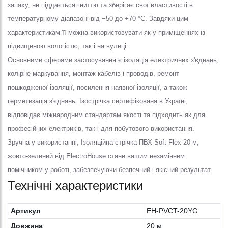
запаху, не піддається гниттю та зберігає свої властивості в
температурному діапазоні від −50 до +70 °C. Завдяки цим
характеристикам її можна використовувати як у приміщеннях із
підвищеною вологістю, так і на вулиці.
Основними сферами застосування є ізоляція електричних з'єднань,
колірне маркування, монтаж кабелів і проводів, ремонт
пошкодженої ізоляції, посилення наявної ізоляції, а також
герметизація з'єднань. Ізострічка сертифікована в Україні,
відповідає міжнародним стандартам якості та підходить як для
професійних електриків, так і для побутового використання.
Зручна у використанні, Ізоляційна стрічка ПВХ Soft Flex 20 м,
жовто-зелений від ElectroHouse стане вашим незамінним
помічником у роботі, забезпечуючи безпечний і якісний результат.
Технічні характеристики
Артикул
EH-PVCT-20YG
Довжина
20 м