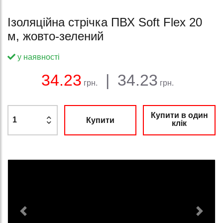
Ізоляційна стрічка ПВХ Soft Flex 20
м, жовто-зелений
у наявності
Баланс:
Загальна сума:
Ціна:
34.23
|
34.23
грн.
грн.
Купити в один
Купити
клік
Previous
Next