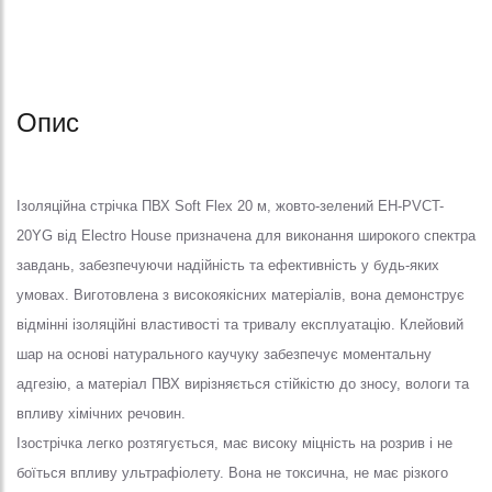
Опис
Ізоляційна стрічка ПВХ Soft Flex 20 м, жовто-зелений EH-PVCT-
20YG від Electro House призначена для виконання широкого спектра
завдань, забезпечуючи надійність та ефективність у будь-яких
умовах. Виготовлена з високоякісних матеріалів, вона демонструє
відмінні ізоляційні властивості та тривалу експлуатацію. Клейовий
шар на основі натурального каучуку забезпечує моментальну
адгезію, а матеріал ПВХ вирізняється стійкістю до зносу, вологи та
впливу хімічних речовин.
Ізострічка легко розтягується, має високу міцність на розрив і не
боїться впливу ультрафіолету. Вона не токсична, не має різкого