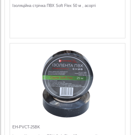
Ізоляційна стрічка ПВХ Soft Flex 50 м , асорті
EH-PVCT-25BK