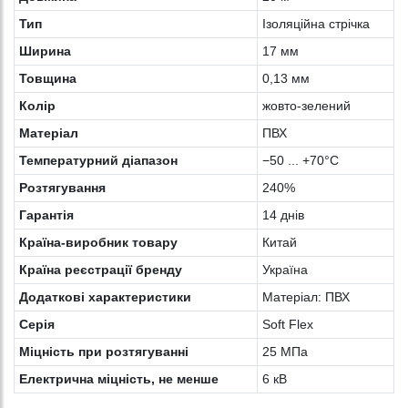
Тип
Ізоляційна стрічка
Ширина
17 мм
Товщина
0,13 мм
Колiр
жовто-зелений
Матеріал
ПВХ
Температурний діапазон
−50 ... +70°C
Розтягування
240%
Гарантія
14 днів
Країна-виробник товару
Китай
Країна реєстрації бренду
Україна
Додаткові характеристики
Матеріал: ПВХ
Серія
Soft Flex
Міцність при розтягуванні
25 МПа
Електрична міцність, не менше
6 кВ