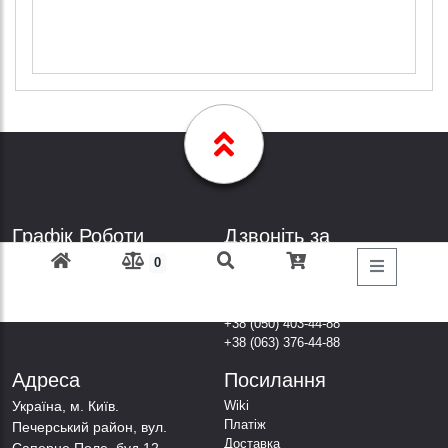
Графік Роботи
Дзвоніть за
телефонами
Пн-Пт: з 9: 00 до 18: 00
0
Субота: вихідний
+38 (098) 303-77-86
Неділя: вихідний
+38 (067) 447-44-88
+38 (050) 403-44-88
+38 (063) 376-44-88
Адреса
Посилання
Українa, м. Київ.
Wiki
Платіж
Печерський район, вул.
Доставка
Саперне Поле, буд.12,