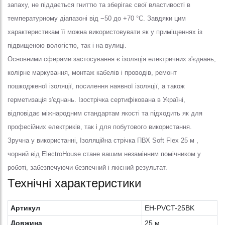
запаху, не піддається гниттю та зберігає свої властивості в
температурному діапазоні від −50 до +70 °C. Завдяки цим
характеристикам її можна використовувати як у приміщеннях із
підвищеною вологістю, так і на вулиці.
Основними сферами застосування є ізоляція електричних з'єднань,
колірне маркування, монтаж кабелів і проводів, ремонт
пошкодженої ізоляції, посилення наявної ізоляції, а також
герметизація з'єднань. Ізострічка сертифікована в Україні,
відповідає міжнародним стандартам якості та підходить як для
професійних електриків, так і для побутового використання.
Зручна у використанні, Ізоляційна стрічка ПВХ Soft Flex 25 м ,
чорний від ElectroHouse стане вашим незамінним помічником у
роботі, забезпечуючи безпечний і якісний результат.
Технічні характеристики
Артикул
EH-PVCT-25BK
Довжина
25 м