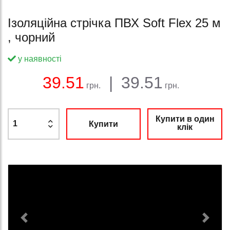
Ізоляційна стрічка ПВХ Soft Flex 25 м
, чорний
у наявності
Баланс:
Загальна сума:
Ціна:
39.51
|
39.51
грн.
грн.
Купити в один
Купити
клік
Previous
Next