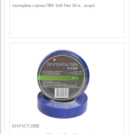
Ізоляційна стрічка ПВХ Soft Flex 50 м , асорті
EH-PVCT-25BE