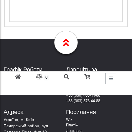
Графік Роботи
Дзвоніть за
телефонами
Пн-Пт: з 9: 00 до 18: 00
0
Субота: вихідний
+38 (098) 303-77-86
Неділя: вихідний
+38 (067) 447-44-88
+38 (050) 403-44-88
+38 (063) 376-44-88
Адреса
Посилання
Українa, м. Київ.
Wiki
Платіж
Печерський район, вул.
Доставка
Саперне Поле, буд.12,