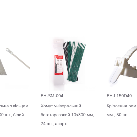
EH-SM-004
EH-L150D40
льна з кільцем
Хомут універальний
Кріплення рем
0 шт., білий
багаторазовий 10х300 мм,
мм , 50 шт.
24 шт., асорті