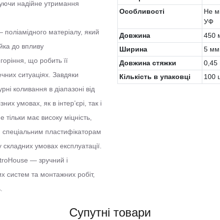
ечуючи надійне утримання
Особливості
Не мі
УФ
— поліамідного матеріалу, який
Довжина
450 
ійка до впливу
Ширина
5 мм
горіння, що робить її
Довжина стяжки
0,45
чних ситуаціях. Завдяки
Кількість в упаковці
100 
рні коливання в діапазоні від
них умовах, як в інтер’єрі, так і
е тільки має високу міцність,
ки спеціальним пластифікаторам
 у складних умовах експлуатації.
ctroHouse — зручний і
х систем та монтажних робіт,
.
Супутні товари