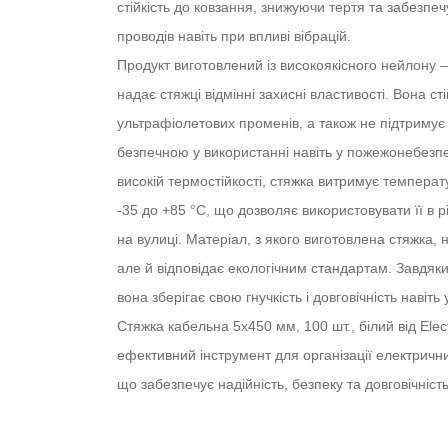
стійкість до ковзання, знижуючи тертя та забезп
проводів навіть при впливі вібрацій.
Продукт виготовлений із високоякісного нейлону 
надає стяжці відмінні захисні властивості. Вона ст
ультрафіолетових променів, а також не підтримує 
безпечною у використанні навіть у пожежонебезпе
високій термостійкості, стяжка витримує температу
-35 до +85 °С, що дозволяє використовувати її в різ
на вулиці. Матеріал, з якого виготовлена стяжка, н
але й відповідає екологічним стандартам. Завдя
вона зберігає свою гнучкість і довговічність навіть
Стяжка кабельна 5х450 мм, 100 шт., білий від Ele
ефективний інструмент для організації електрични
що забезпечує надійність, безпеку та довговічність