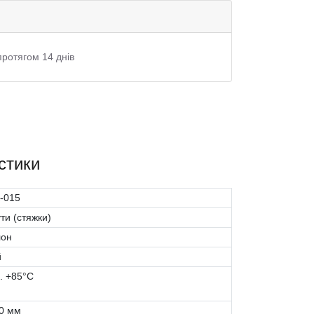
протягом 14 днів
стики
-015
ти (стяжки)
лон
й
.. +85°С
0 мм