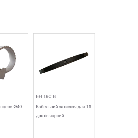
ЕН-16С-B
інцеве Ø40
Кабельний затискач для 16
дротів чорний