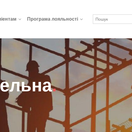
ліентам
Програма лояльності
бельна
.