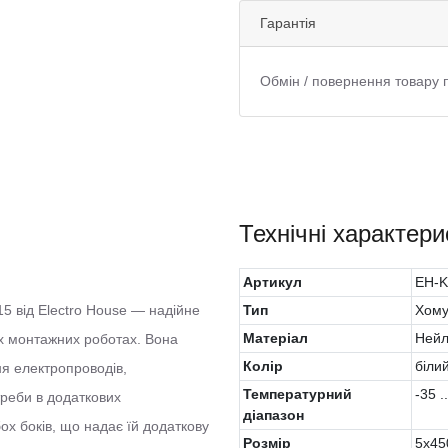
Гарантія
Обмін / повернення товару 
Технічні характери
Артикул
EH-K
15 від Electro House — надійне
Тип
Хому
Матеріал
Ней
них монтажних роботах. Вона
Колiр
біли
ня електропроводів,
Температурний
-35 .
реби в додаткових
діапазон
х боків, що надає їй додаткову
Розмір
5х45