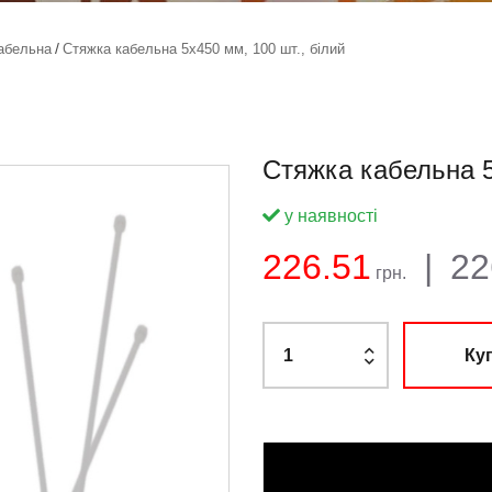
абельна
Стяжка кабельна 5х450 мм, 100 шт., білий
Стяжка кабельна 5
у наявності
Баланс:
Загальна
Ціна:
226.51
|
22
грн.
Ку