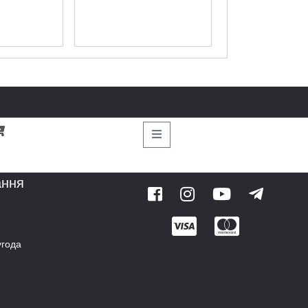
ання
угода