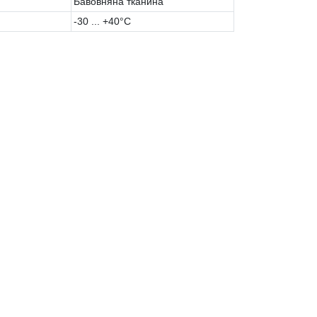
Бавовняна тканина
-30 ... +40°С