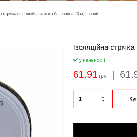
а стрічка
Ізоляційна стрічка бавовняна 20 м, чорний
Ізоляційна стрічка
у наявності
Баланс:
Загальна су
Ціна:
61.91
|
61.
грн.
Ку