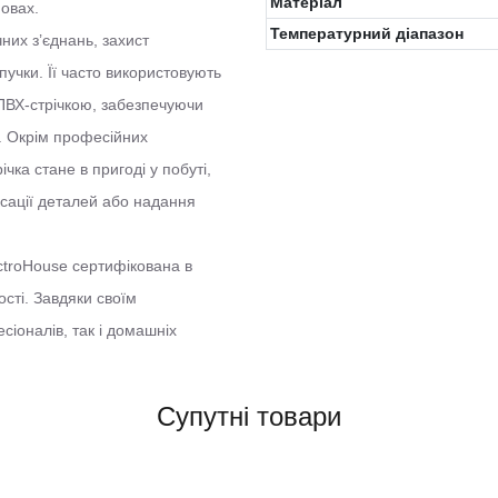
Матеріал
мовах.
Температурний діапазон
них з’єднань, захист
пучки. Її часто використовують
 ПВХ-стрічкою, забезпечуючи
. Окрім професійних
чка стане в пригоді у побуті,
сації деталей або надання
ectroHouse сертифікована в
ості. Завдяки своїм
сіоналів, так і домашніх
Супутні товари