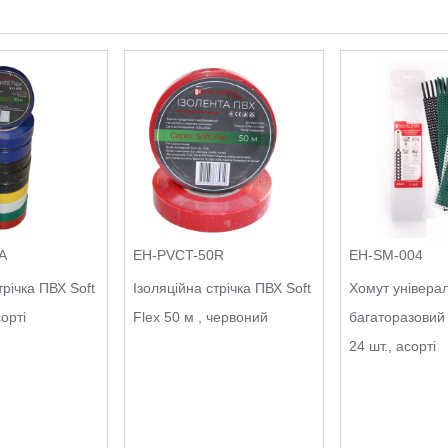
A
EH-PVCT-50R
EH-SM-004
трічка ПВХ Soft
Ізоляційна стрічка ПВХ Soft
Хомут універа
сорті
Flex 50 м , червоний
багаторазовий
24 шт., асорті