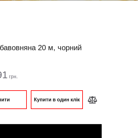
 бавовняна 20 м, чорний
ма:
91
грн.
пити
Купити в один клік