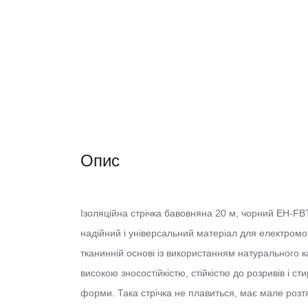
Опис
Ізоляційна стрічка бавовняна 20 м, чорний EH-FBT
надійний і універсальний матеріал для електромо
тканинній основі із використанням натурального к
високою зносостійкістю, стійкістю до розривів і ст
форми. Така стрічка не плавиться, має мале розт