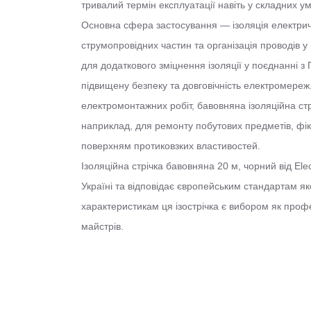
тривалий термін експлуатації навіть у складних у
Основна сфера застосування — ізоляція електрич
струмопровідних частин та організація проводів у 
для додаткового зміцнення ізоляції у поєднанні з
підвищену безпеку та довговічність електромереж
електромонтажних робіт, бавовняна ізоляційна стрі
наприклад, для ремонту побутових предметів, фік
поверхням протиковзких властивостей.
Ізоляційна стрічка бавовняна 20 м, чорний від El
Україні та відповідає європейським стандартам як
характеристикам ця ізострічка є вибором як профе
майстрів.