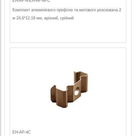
EH-AP-4-EH-AP-4PC
Комплект алюмінієвого профілю та матового розсіювача 2
м 24,6*12,18 мм, врізний, срібний
EH-AP-4C