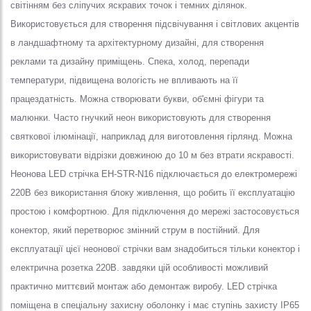
світінням без сліпучих яскравих точок і темних ділянок.
Використовується для створення підсвічування і світлових акцентів
в ландшафтному та архітектурному дизайні, для створення
реклами та дизайну приміщень. Спека, холод, перепади
температури, підвищена вологість не впливають на її
працездатність. Можна створювати букви, об'ємні фігури та
малюнки. Часто гнучкий неон використовують для створення
святкової ілюмінації, наприклад для виготовлення гірлянд. Можна
використовувати відрізки довжиною до 10 м без втрати яскравості.
Неонова LED стрічка EH-STR-N16 підключається до електромережі
220В без використання блоку живлення, що робить її експлуатацію
простою і комфортною. Для підключення до мережі застосовується
конектор, який перетворює змінний струм в постійний. Для
експлуатації цієї неонової стрічки вам знадобиться тільки конектор і
електрична розетка 220В. завдяки цій особливості можливий
практично миттєвий монтаж або демонтаж виробу. LED стрічка
поміщена в спеціальну захисну оболонку і має ступінь захисту IP65