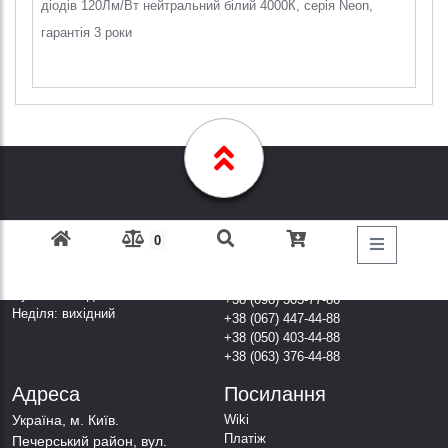
діодів 120Лм/Вт нейтральний білий 4000К, серія Neon,
гарантія 3 роки
0
Графік Роботи
Дзвоніть за
телефонами
Пн-Пт: з 9: 00 до 18: 00
Субота: вихідний
+38 (098) 303-77-86
Неділя: вихідний
+38 (067) 447-44-88
+38 (050) 403-44-88
+38 (063) 376-44-88
Адреса
Посилання
Українa, м. Київ.
Wiki
Платіж
Печерський район, вул.