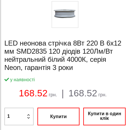
LED неонова стрічка 8Вт 220 В 6х12
мм SMD2835 120 діодів 120Лм/Вт
нейтральний білий 4000К, серія
Neon, гарантія 3 роки
у наявності
Баланс:
Загальна сума:
Ціна:
168.52
|
168.52
грн.
грн.
Купити в один
Купити
клік