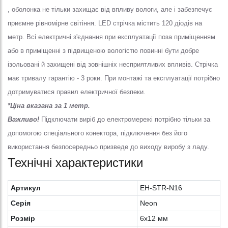
, оболонка не тільки захищає від впливу вологи, але і забезпечує
приємне рівномірне світіння. LED стрічка містить 120 діодів на
метр. Всі електричні з'єднання при експлуатації поза приміщенням
або в приміщенні з підвищеною вологістю повинні бути добре
ізольовані й захищені від зовнішніх несприятливих впливів. Стрічка
має тривалу гарантію - 3 роки. При монтажі та експлуатації потрібно
дотримуватися правил електричної безпеки.
*Ціна вказана за 1 метр.
Важливо!
Підключати виріб до електромережі потрібно тільки за
допомогою спеціального конектора, підключення без його
використання безпосередньо призведе до виходу виробу з ладу.
Технічні характеристики
Артикул
EH-STR-N16
Серія
Neon
Розмір
6х12 мм