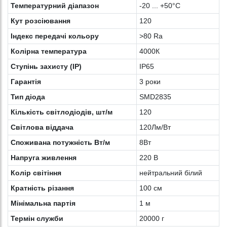
Температурний діапазон
-20 ... +50°С
Кут розсіювання
120
Індекс передачі кольору
>80 Ra
Колірна температура
4000К
Ступінь захисту (IP)
IP65
Гарантія
3 роки
Тип діода
SMD2835
Кількість світлодіодів, шт/м
120
Світлова віддача
120Лм/Вт
Споживана потужність Вт/м
8Вт
Напруга живлення
220 В
Колір світіння
нейтральний білий
Кратність різання
100 см
Мінімальна партія
1 м
Термін служби
20000 г