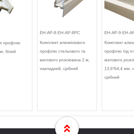
EH-AP-8-EH-AP-8PC
EH-AP-9-EH-A
Комплект алюмінієвого
Комплект алюм
ля профілю
профілю стельового та
профілю під пл
м, білий
матового розсіювача 2 м,
матового розс
накладний, срібний
13,6*64,4 мм, 
срібний