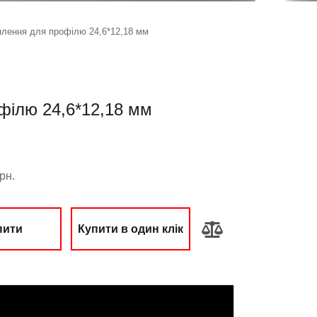
плення для профілю 24,6*12,18 мм
філю 24,6*12,18 мм
:
рн.
пити
Купити в один клік