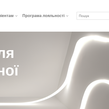
ліентам
Програма лояльності
ля
ної