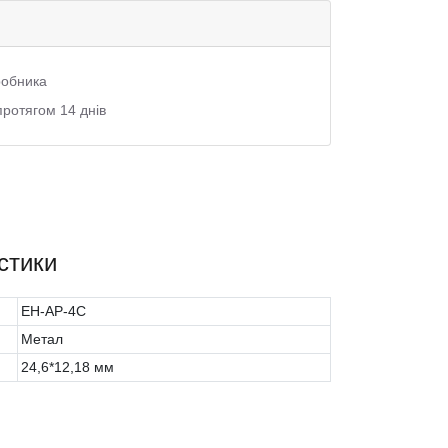
иробника
протягом 14 днів
стики
EH-AP-4C
Метал
24,6*12,18 мм