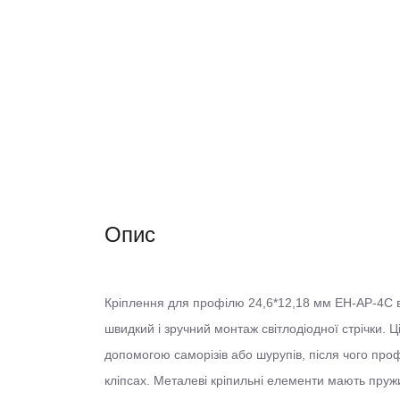
Опис
Кріплення для профілю 24,6*12,18 мм EH-AP-4C в
швидкий і зручний монтаж світлодіодної стрічки. 
допомогою саморізів або шурупів, після чого проф
кліпсах. Металеві кріпильні елементи мають пружи