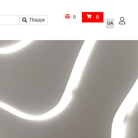
Кошик
0
0
Пошук
Увійти
Порівняння