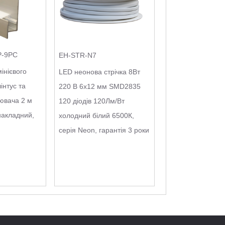
P-9PC
EH-STR-N7
інієвого
LED неонова стрічка 8Вт
інтус та
220 В 6х12 мм SMD2835
іювача 2 м
120 діодів 120Лм/Вт
накладний,
холодний білий 6500К,
серія Neon, гарантія 3 роки