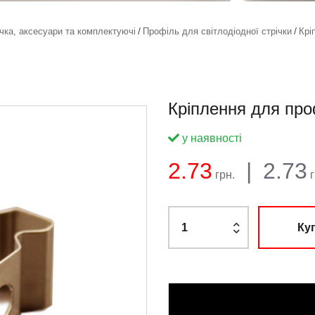
ічка, аксесуари та комплектуючі
Профіль для світлодіодної стрічки
Крі
Кріплення для про
у наявності
Баланс:
Загальна сума
Ціна:
2.73
|
2.73
грн.
г
Ку