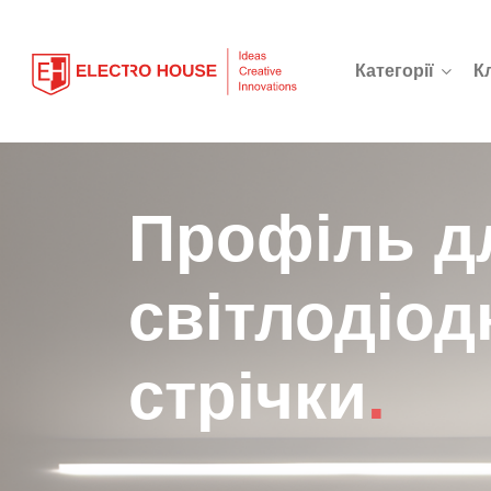
Категорії
К
Профіль д
світлодіод
стрічки
.