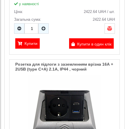
у наявності
Ціна:
2422.64
UAH
/
шт.
Загальна сума:
2422.64
UAH
Купити
Купити в один клік
Розетка для підлоги з заземленням врізна 16А +
2USB (type C+A) 2.1А, IP44 , чорний