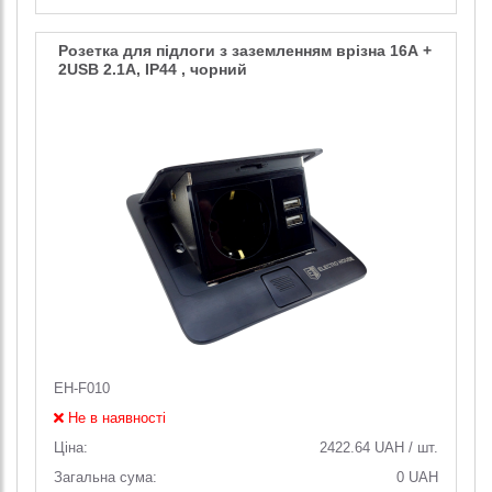
Розетка для підлоги з заземленням врізна 16А +
2USB 2.1А, IP44 , чорний
EH-F010
Не в наявності
Ціна:
2422.64
UAH
/
шт.
Загальна сума:
0
UAH