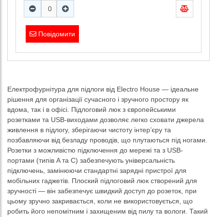
Повідомити
Електрофурнітура для підлоги від Electro House — ідеальне
рішення для організації сучасного і зручного простору як
вдома, так і в офісі. Підлоговий люк з європейськими
розетками та USB-виходами дозволяє легко сховати джерела
живлення в підлогу, зберігаючи чистоту інтер’єру та
позбавляючи від безладу проводів, що плутаються під ногами.
Розетки з можливістю підключення до мережі та з USB-
портами (типів A та C) забезпечують універсальність
підключень, замінюючи стандартні зарядні пристрої для
мобільних гаджетів. Плоский підлоговий люк створений для
зручності — він забезпечує швидкий доступ до розеток, при
цьому зручно закривається, коли не використовується, що
робить його непомітним і захищеним від пилу та вологи. Такий