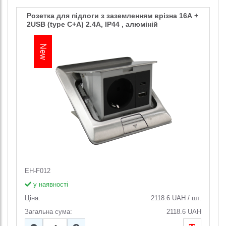
Розетка для підлоги з заземленням врізна 16А +
2USB (type C+A) 2.4А, IP44 , алюміній
New
EH-F012
у наявності
Ціна:
2118.6
UAH
/
шт.
Загальна сума:
2118.6
UAH