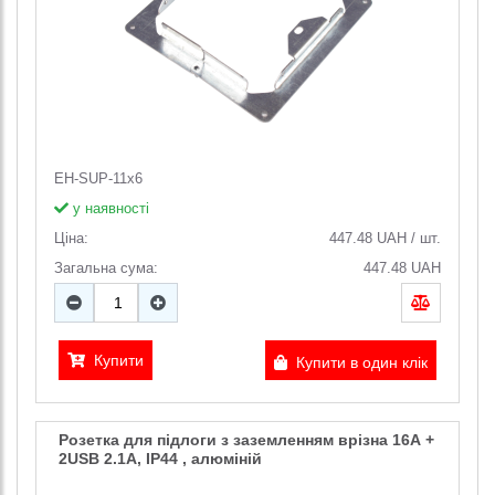
EH-SUP-11x6
у наявності
Ціна:
447.48
UAH
/
шт.
Загальна сума:
447.48
UAH
Купити
Купити в один клік
Розетка для підлоги з заземленням врізна 16А +
2USB 2.1А, IP44 , алюміній