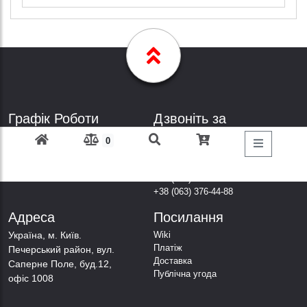
Графік Роботи
Дзвоніть за
телефонами
Пн-Пт: з 9: 00 до 18: 00
0
Субота: вихідний
+38 (098) 303-77-86
Неділя: вихідний
+38 (067) 447-44-88
+38 (050) 403-44-88
+38 (063) 376-44-88
Адреса
Посилання
Українa, м. Київ.
Wiki
Платіж
Печерський район, вул.
Доставка
Саперне Поле, буд.12,
Публічна угода
офіс 1008