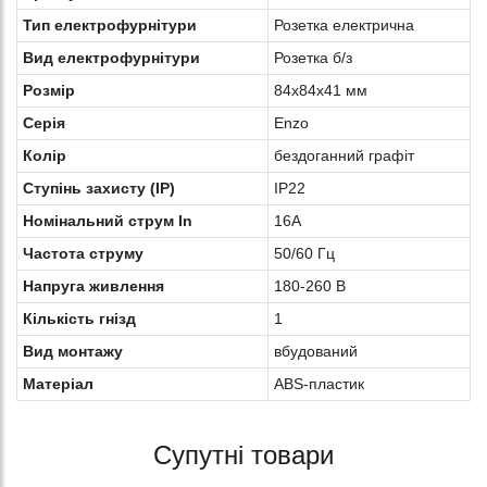
Тип електрофурнітури
Розетка електрична
Вид електрофурнітури
Розетка б/з
Розмір
84х84х41 мм
Серія
Enzo
Колiр
бездоганний графіт
Ступінь захисту (IP)
IP22
Номінальний струм In
16A
Частота струму
50/60 Гц
Напруга живлення
180-260 В
Кількість гнізд
1
Вид монтажу
вбудований
Матеріал
ABS-пластик
Супутні товари