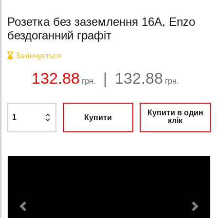
Розетка без заземлення 16A, Enzo
бездоганний графіт
Закінчується
Баланс:
Загальна сума:
Ціна:
132.88
|
132.88
грн.
грн.
Купити в один
Купити
клік
Previous
Next