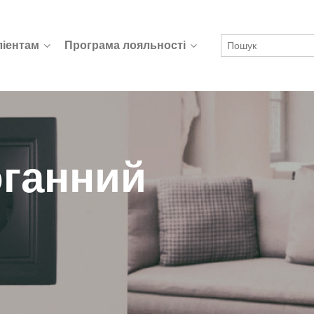
ліентам
Програма лояльності
оганний