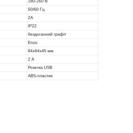
180-260 В
50/60 Гц
2A
IP22
бездоганний графіт
Enzo
84х84х45 мм
2 А
Розетка USB
ABS-пластик