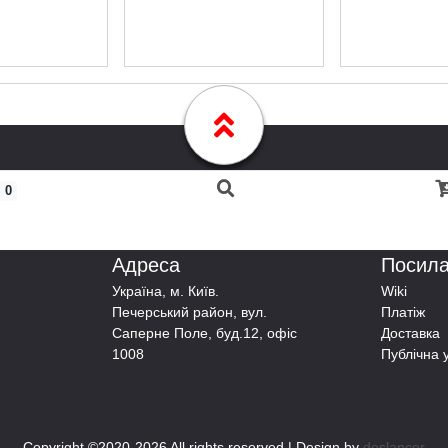
0
Адреса
Посил
Українa, м. Київ.
Wiki
Печерський район, вул.
Платіж
Саперне Поле, буд.12, офіс
Доставка
1008
Публічна 
Copyright ©2020-
2026 All rights reserved | Design by
deslancer