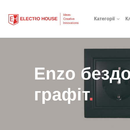
Категорії
К
Enzo безд
графіт
.