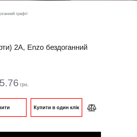
доганний графіт
рти) 2A, Enzo бездоганний
 сума:
5.76
грн.
пити
Купити в один клік