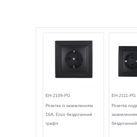
EH-2109-PG
EH-2111-PG
Розетка із заземленням
Розетка подв
16A, Enzo бездоганний
заземленням
графіт
бездоганний