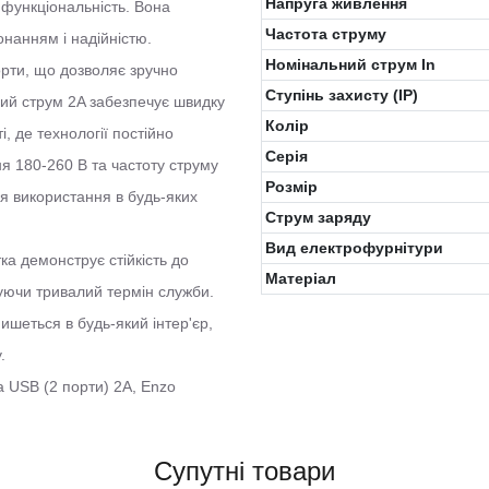
Напруга живлення
 функціональність. Вона
Частота струму
онанням і надійністю.
Номінальний струм In
рти, що дозволяє зручно
Ступінь захисту (IP)
ний струм 2A забезпечує швидку
Колiр
, де технології постійно
Серія
я 180-260 В та частоту струму
Розмір
ля використання в будь-яких
Струм заряду
Вид електрофурнітури
ка демонструє стійкість до
Матеріал
уючи тривалий термін служби.
ишеться в будь-який інтер'єр,
.
а USB (2 порти) 2A, Enzo
Супутні товари