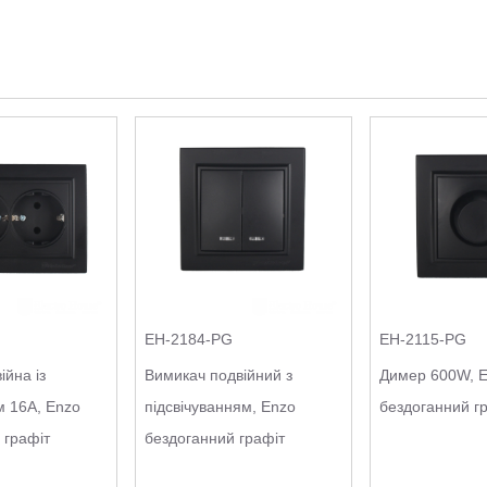
EH-2184-PG
EH-2115-PG
ійна із
Вимикач подвійний з
Димер 600W, 
 16A, Enzo
підсвічуванням, Enzo
бездоганний г
 графіт
бездоганний графіт