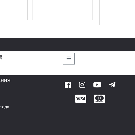
ання
угода