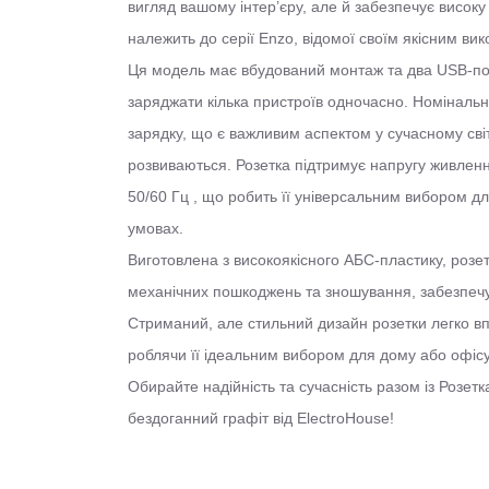
вигляд вашому інтер’єру, але й забезпечує високу
належить до серії Enzo, відомої своїм якісним вик
Ця модель має вбудований монтаж та два USB-по
заряджати кілька пристроїв одночасно. Номіналь
зарядку, що є важливим аспектом у сучасному світі
розвиваються. Розетка підтримує напругу живленн
50/60 Гц , що робить її універсальним вибором д
умовах.
Виготовлена з високоякісного АБС-пластику, розет
механічних пошкоджень та зношування, забезпеч
Стриманий, але стильний дизайн розетки легко вп
роблячи її ідеальним вибором для дому або офісу
Обирайте надійність та сучасність разом із Розетк
бездоганний графіт від ElectroHouse!