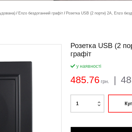
удована)
Enzo бездоганний графіт
Розетка USB (2 порти) 2A, Enzo без
Розетка USB (2 по
графіт
у наявності
Баланс:
Загальна
Ціна:
485.76
|
48
грн.
Ку