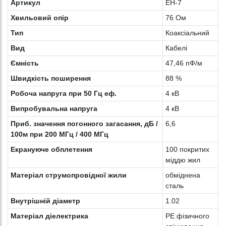
Артикул
EH-7
Хвильовий опір
76 Ом
Тип
Коаксіальний
Вид
Кабелі
Ємність
47,46 пФ/м
Швидкість поширення
88 %
Робоча напруга при 50 Гц еф.
4 кВ
Випробувальна напруга
4 кВ
Приб. значення погонного загасання, дБ /
6,6
100м при 200 МГц / 400 МГц
Екрануюче обплетення
100 покритих
міддю жил
Матеріал струмопровідної жили
обміднена
сталь
Внутрішній діаметр
1.02
Матеріал діелектрика
PE фізичного