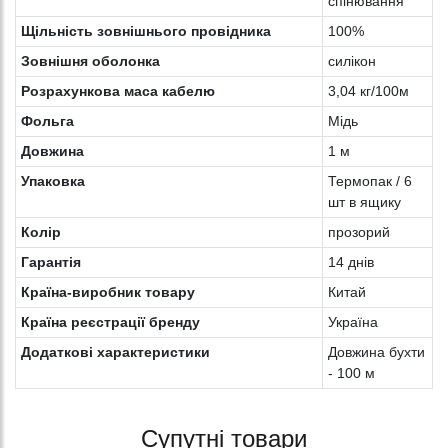
спінювання
Щільність зовнішнього провідника
100%
Зовнішня оболонка
силікон
Розрахункова маса кабелю
3,04 кг/100м
Фольга
Мідь
Довжина
1 м
Упаковка
Термопак / 6
шт в ящику
Колiр
прозорий
Гарантія
14 днів
Країна-виробник товару
Китай
Країна реєстрації бренду
Україна
Додаткові характеристики
Довжина бухти
- 100 м
Супутні товари