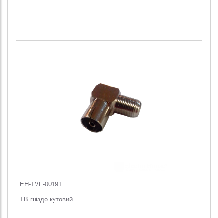
EH-TVF-00191
ТВ-гніздо кутовий