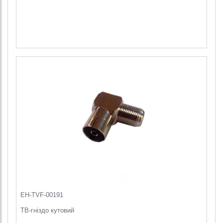
EH-TVF-00191
ТВ-гніздо кутовий