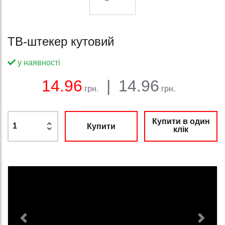
ТВ-штекер кутовий
у наявності
Баланс:
Загальна сума:
Ціна:
14.96
|
14.96
грн.
грн.
Купити в один
Купити
клік
Previous
Next