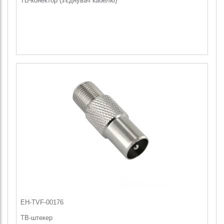
ТВ-конектор (з'єднувач кабелю)
EH-TVF-00176
ТВ-штекер