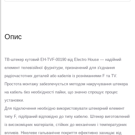
Опис
ТВ-штекер кутовий EH-TVF-00190 від Electro House — надійний
елемент телевізійної фурнітури, призначений для з'єднання
радіочастотних деталей або кабелів із розніманнями F та TV.
Простота монтажу забезпечується методом накручування штекера
на кабель без необхідності пайки, що значно спрощує процес
установки.
Для підключення необхідно використовувати штекерний елемент
типу F, підібраний відповідно до типу кабелю. Штекер виготовлений
із високоміцних матеріалів, стійких до механічних і температурних
впливів. Нікелеве гальванічне покриття ефективно захищає від