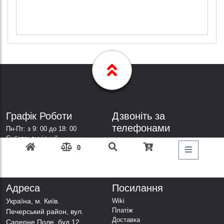
Графік Роботи
Дзвоніть за
телефонами
Пн-Пт: з 9: 00 до 18: 00
Субота: вихідний
+38 (098) 303-77-86
0
Неділя: вихідний
+38 (067) 447-44-88
+38 (050) 403-44-88
+38 (063) 376-44-88
Адреса
Посилання
Українa, м. Київ.
Wiki
Платіж
Печерський район, вул.
Доставка
Саперне Поле, буд.12,