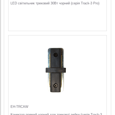
LED світильник трековий 30Вт чорний (серія Track-3 Pro)
EH-TRCAW
Конектор прямий чорний для трекової рейки (серія Track-3