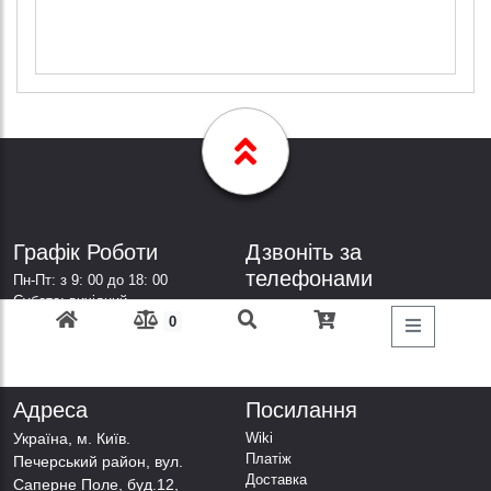
Графік Роботи
Дзвоніть за
телефонами
Пн-Пт: з 9: 00 до 18: 00
Субота: вихідний
+38 (098) 303-77-86
Неділя: вихідний
0
+38 (067) 447-44-88
+38 (050) 403-44-88
+38 (063) 376-44-88
Адреса
Посилання
Українa, м. Київ.
Wiki
Платіж
Печерський район, вул.
Доставка
Саперне Поле, буд.12,