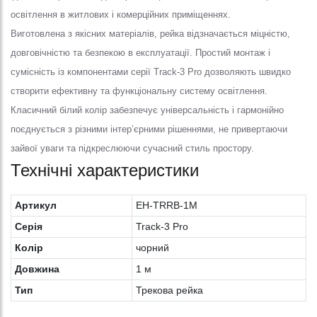
освітлення в житлових і комерційних приміщеннях.
Виготовлена з якісних матеріалів, рейка відзначається міцністю,
довговічністю та безпекою в експлуатації. Простий монтаж і
сумісність із компонентами серії Track-3 Pro дозволяють швидко
створити ефективну та функціональну систему освітлення.
Класичний білий колір забезпечує універсальність і гармонійно
поєднується з різними інтер’єрними рішеннями, не привертаючи
зайвої уваги та підкреслюючи сучасний стиль простору.
Технічні характеристики
Артикул
EH-TRRB-1M
Серія
Track-3 Pro
Колiр
чорний
Довжина
1 м
Тип
Трекова рейка