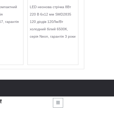
омпактний
LED неонова стрічка 8Вт
ія
220 В 6х12 мм SMD2835
7, гарантія
120 діодів 120Лм/Вт
холодний білий 6500К,
серія Neon, гарантія 3 роки