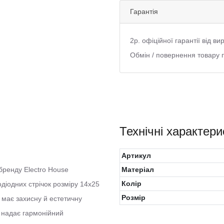
Гарантія
2р. офіційної гарантії від в
Обмін / повернення товару 
Технічні характери
Артикул
ренду Electro House
Матеріал
Колiр
одіодних стрічок розміру 14х25
Розмір
 має захисну й естетичну
і надає гармонійний