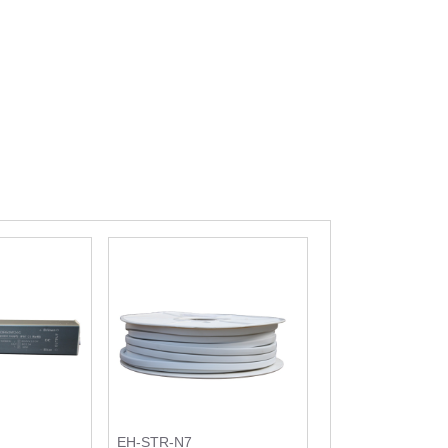
G
EH-STR-N7