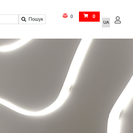
Кошик
0
0
Пошук
Увійти
Порівняння