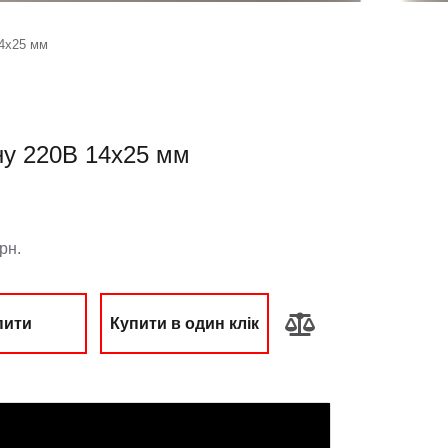
14х25 мм
ну 220В 14х25 мм
:
рн.
пити
Купити в один клік