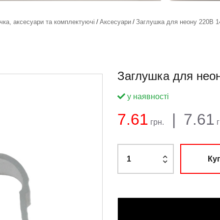
ічка, аксесуари та комплектуючі
Аксесуари
Заглушка для неону 220В 
Заглушка для нео
у наявності
Баланс:
Загальна сума
Ціна:
7.61
|
7.61
грн.
г
Ку