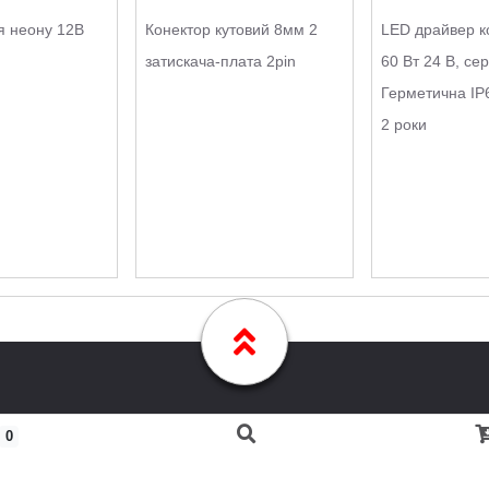
я неону 12В
Конектор кутовий 8мм 2
LED драйвер к
затискача-плата 2pin
60 Вт 24 В, сер
Герметична IP6
2 роки
0