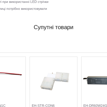
 при використанні LED стрічки
иці потрібно використовувати
Супутні товари
N1C
EH-STR-CON6
EH-DR60W24