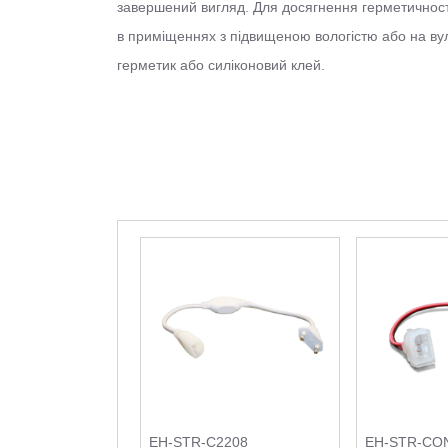
завершений вигляд. Для досягнення герметичності
в приміщеннях з підвищеною вологістю або на вул
герметик або силіконовий клей.
EH-STR-C2208
EH-STR-CO