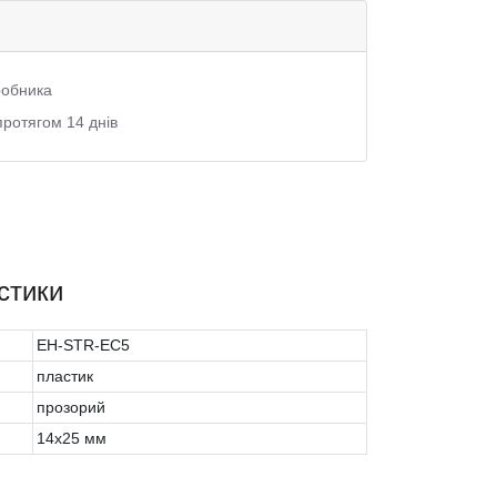
иробника
протягом 14 днів
стики
EH-STR-EC5
пластик
прозорий
14х25 мм