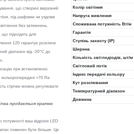
Колір світіння
ічування, що створює виразний
Напруга живлення
стіни, під шафами чи уздовж
Споживана потужність Вт/м
світлення без затемнень.
Гарантія
 , що підходить для
Ступінь захисту (IP)
тлення 120 гарантує розсіяне
Ширина
ний діапазон від -20°C до
Кількість світлодіодів, шт/м
х.
Світловий потік
ксацію при встановленні.
Індекс передачі кольору
кс кольоропередачі >70 Ra
Кут розсіювання
сть стрічки можна регулювати
Температурний діапазон
Довжина
трічка продається кратно
 потужності ваш відрізок LED
запас повинен бути більше. Це