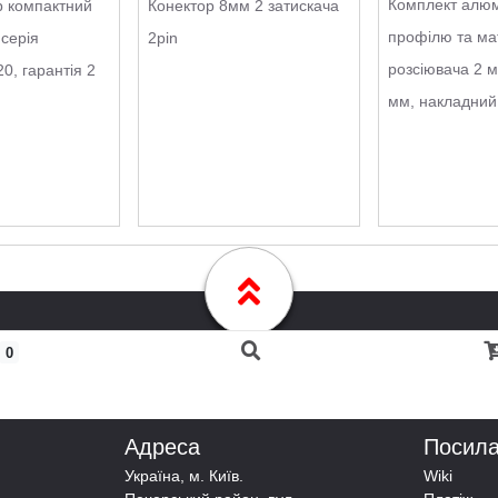
Комплект алюм
 компактний
Конектор 8мм 2 затискача
профілю та ма
 серія
2pin
розсіювача 2 м
0, гарантія 2
мм, накладний
0
Адреса
Посил
Українa, м. Київ.
Wiki