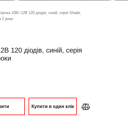
трічка 10Вт 12В 120 діодів, синій, серія Shade,
я 2 роки
2В 120 діодів, синій, серія
роки
пити
Купити в один клік