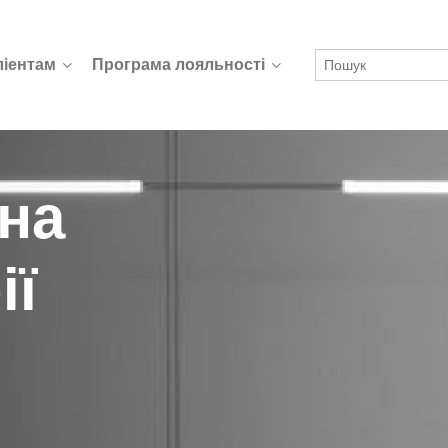
ліентам
Програма лояльності
на
ії