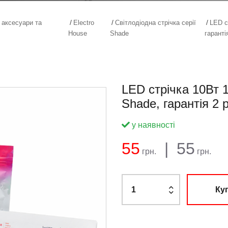
, аксесуари та
Electro
Світлодіодна стрічка серії
LED с
House
Shade
гаранті
LED стрічка 10Вт 1
Shade, гарантія 2 
у наявності
Баланс:
Загальна сума:
Ціна:
55
|
55
грн.
грн.
Ку