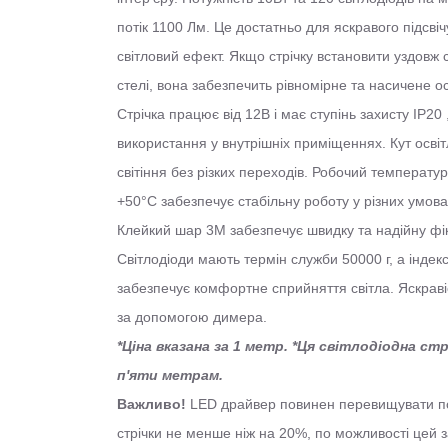
потік 1100 Лм. Це достатньо для яскравого підсв
світловий ефект. Якщо стрічку встановити уздовж 
стелі, вона забезпечить рівномірне та насичене о
Стрічка працює від 12В і має ступінь захисту IP20
використання у внутрішніх приміщеннях. Кут осві
світіння без різких переходів. Робочий температур
+50°C забезпечує стабільну роботу у різних умова
Клейкий шар 3M забезпечує швидку та надійну фі
Світлодіоди мають термін служби 50000 г, а інде
забезпечує комфортне сприйняття світла. Яскраві
за допомогою димера.
*Ціна вказана за 1 метр. *Ця світлодіодна с
п'яти метрам.
Важливо!
LED драйвер повинен перевищувати по
стрічки не менше ніж на 20%, по можливості цей 