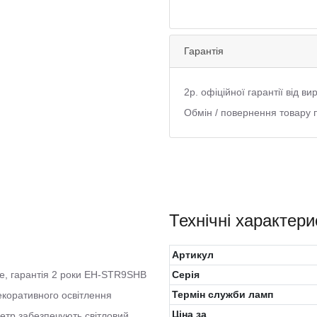
Гарантія
2р. офіційної гарантії від в
Обмін / повернення товару 
Технічні характери
Артикул
ade, гарантія 2 роки EH-STR9SHB
Серія
Термін служби ламп
екоративного освітлення
Ціна за
метр забезпечують світловий