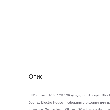
Опис
LED стрічка 10Вт 12В 120 діодів, синій, серія Sh
бренду Electro House - ефективне рішення для д
інтер'єру.
Потужність 10Вт та 120 світлодіодів на 