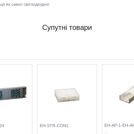
ії як самої світлодіодної
Супутні товари
EH-AP-1-EH-A
24
EH-STR-CON1