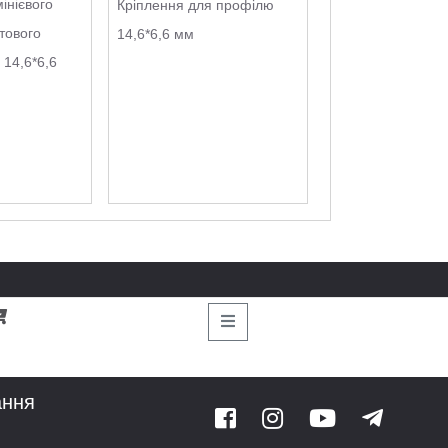
інієвого
Кріплення для профілю
тового
14,6*6,6 мм
 14,6*6,6
ання