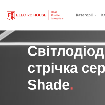
Категорії
К
Світлодіод
стрічка сер
Shade
.