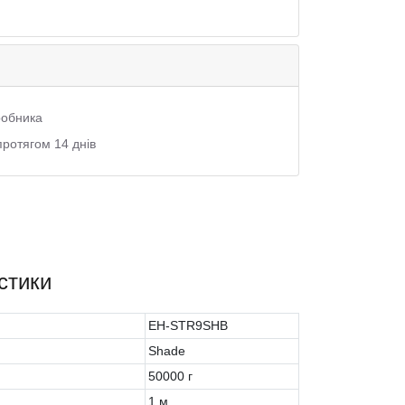
иробника
протягом 14 днів
стики
EH-STR9SHB
Shade
50000 г
1 м