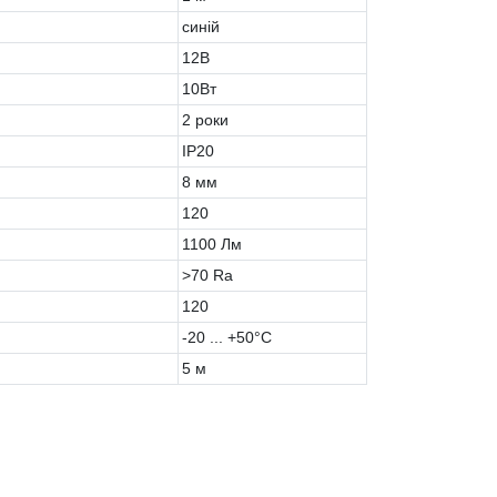
синій
12В
10Вт
2 роки
IP20
8 мм
120
1100 Лм
>70 Ra
120
-20 ... +50°С
5 м