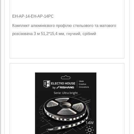
EH-AP-14-EH-AP-14PC
Комплект алюмінієвого профілю стельового та матового
розсіювача 3 м 51,2*15,4 мм, гнучкий, срібний