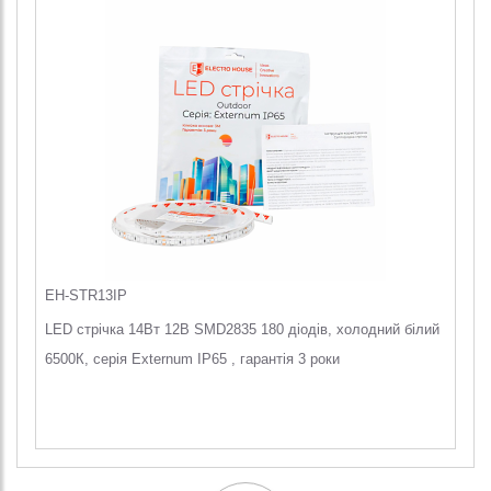
EH-STR13IP
LED стрічка 14Вт 12В SMD2835 180 діодів, холодний білий
6500К, серія Externum IP65 , гарантія 3 роки