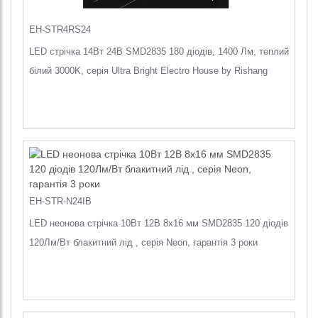
EH-STR4RS24
LED стрічка 14Вт 24В SMD2835 180 діодів, 1400 Лм, теплий
білий 3000K, серія Ultra Bright Electro House by Rishang
EH-STR-N24IB
LED неонова стрічка 10Вт 12В 8х16 мм SMD2835 120 діодів
120Лм/Вт блакитний лід , серія Neon, гарантія 3 роки