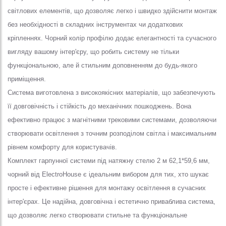
світлових елементів, що дозволяє легко і швидко здійснити монтаж
без необхідності в складних інструментах чи додаткових
кріпленнях. Чорний колір профілю додає елегантності та сучасного
вигляду вашому інтер'єру, що робить систему не тільки
функціональною, але й стильним доповненням до будь-якого
приміщення.
Система виготовлена з високоякісних матеріалів, що забезпечують
її довговічність і стійкість до механічних пошкоджень. Вона
ефективно працює з магнітними трековими системами, дозволяючи
створювати освітлення з точним розподілом світла і максимальним
рівнем комфорту для користувачів.
Комплект гарпунної системи під натяжну стелю 2 м 62,1*59,6 мм,
чорний від ElectroHouse є ідеальним вибором для тих, хто шукає
просте і ефективне рішення для монтажу освітлення в сучасних
інтер'єрах. Це надійна, довговічна і естетично приваблива система,
що дозволяє легко створювати стильне та функціональне