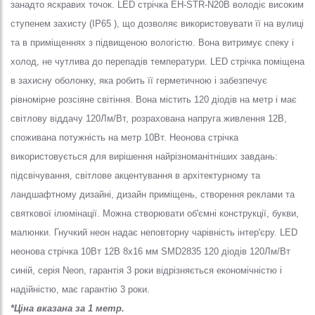
занадто яскравих точок. LED стрічка EH-STR-N20B володіє високим
ступенем захисту (IP65 ), що дозволяє використовувати її на вулиці
та в приміщеннях з підвищеною вологістю. Вона витримує спеку і
холод, не чутлива до перепадів температури. LED стрічка поміщена
в захисну оболонку, яка робить її герметичною і забезпечує
рівномірне розсіяне світіння. Вона містить 120 діодів на метр і має
світлову віддачу 120Лм/Вт, розрахована напруга живлення 12В,
споживана потужність на метр 10Вт. Неонова стрічка
використовується для вирішення найрізноманітніших завдань:
підсвічування, світлове акцентування в архітектурному та
ландшафтному дизайні, дизайн приміщень, створення реклами та
святкової ілюмінації. Можна створювати об'ємні конструкції, букви,
малюнки. Гнучкий неон надає неповторну чарівність інтер'єру. LED
неонова стрічка 10Вт 12В 8х16 мм SMD2835 120 діодів 120Лм/Вт
синій, серія Neon, гарантія 3 роки відрізняється економічністю і
надійністю, має гарантію 3 роки.
*Ціна вказана за 1 метр.