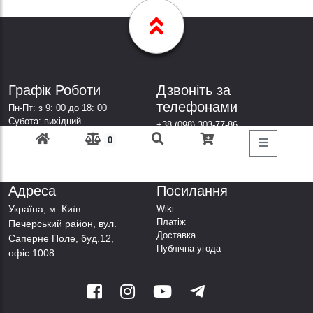
Графік Роботи
Дзвоніть за
телефонами
Пн-Пт: з 9: 00 до 18: 00
Субота: вихідний
+38 (098) 303-77-86
Неділя: вихідний
+38 (067) 447-44-88
0
+38 (050) 403-44-88
+38 (063) 376-44-88
Адреса
Посилання
Українa, м. Київ.
Wiki
Платіж
Печерський район, вул.
Доставка
Саперне Поле, буд.12,
Публічна угода
офіс 1008