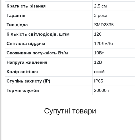
Кратність різання
2,5 см
Гарантія
3 роки
Тип діода
SMD2835
Кількість світлодіодів, шт/м
120
Світлова віддача
120Лм/Вт
Споживана потужність Вт/м
10Вт
Напруга живлення
12В
Колір світіння
синій
Ступінь захисту (IP)
IP65
Термін служби
20000 г
Супутні товари