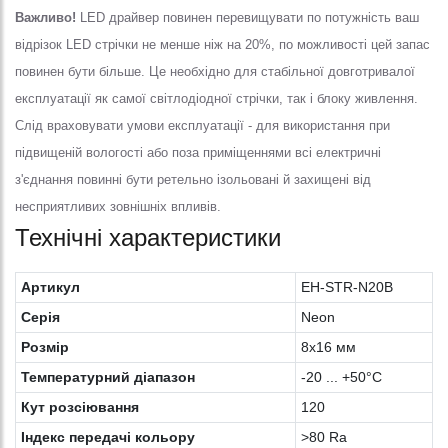
Важливо!
LED драйвер повинен перевищувати по потужність ваш
відрізок LED стрічки не менше ніж на 20%, по можливості цей запас
повинен бути більше. Це необхідно для стабільної довготривалої
експлуатації як самої світлодіодної стрічки, так і блоку живлення.
Слід враховувати умови експлуатації - для використання при
підвищеній вологості або поза приміщеннями всі електричні
з'єднання повинні бути ретельно ізольовані й захищені від
несприятливих зовнішніх впливів.
Технічні характеристики
Артикул
EH-STR-N20B
Серія
Neon
Розмір
8х16 мм
Температурний діапазон
-20 ... +50°С
Кут розсіювання
120
Індекс передачі кольору
>80 Ra