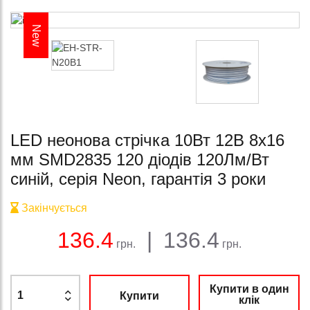
New
LED неонова стрічка 10Вт 12В 8х16
мм SMD2835 120 діодів 120Лм/Вт
синій, серія Neon, гарантія 3 роки
Закінчується
Баланс:
Загальна сума:
Ціна:
136.4
|
136.4
грн.
грн.
Купити в один
Купити
клік