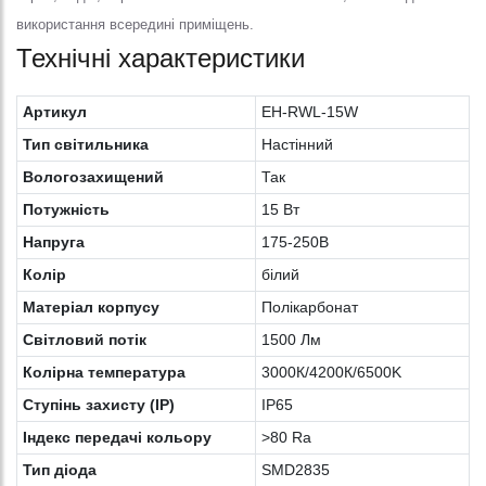
використання всередині приміщень.
Технічні характеристики
Артикул
EH-RWL-15W
Тип світильника
Настінний
Вологозахищений
Так
Потужність
15 Вт
Напруга
175-250В
Колiр
білий
Матеріал корпусу
Полікарбонат
Світловий потік
1500 Лм
Колірна температура
3000К/4200К/6500K
Ступінь захисту (IP)
IP65
Індекс передачі кольору
>80 Ra
Тип діода
SMD2835