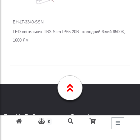
EH-LT-3340-SSN
LED світильник ПВЗ Slim IP65 20Вт холодний білий 6500К,
1600 Лм
Графік Роботи
Дзвоніть за
0
телефонами
Пн-Пт: з 9: 00 до 18: 00
Субота: вихідний
+38 (098) 303-77-86
Неділя: вихідний
+38 (067) 447-44-88