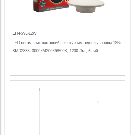
EH-RWL-12W
LED світильник настінний з контурним підсвічуванням 12Вт
SMD2835, 3000К/4200К/6500K, 1200 Лм , білий