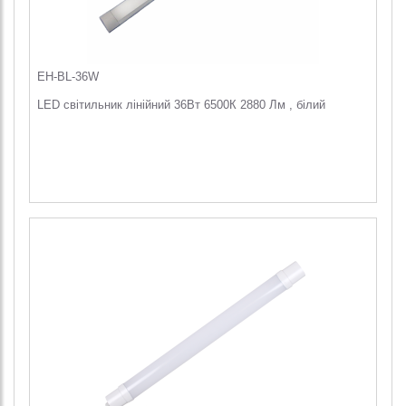
EH-BL-36W
LED світильник лінійний 36Вт 6500К 2880 Лм , білий