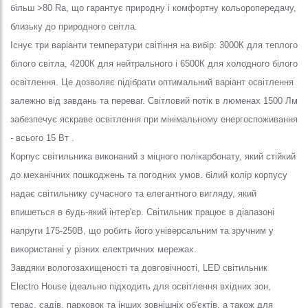
більш >80 Ra, що гарантує природну і комфортну кольоропередачу,
близьку до природного світла.
Існує три варіанти температури світіння на вибір: 3000К для теплого
білого світла, 4200К для нейтрального і 6500К для холодного білого
освітлення.
Це дозволяє підібрати оптимальний варіант освітлення
залежно від завдань та переваг.
Світловий потік в люменах 1500 Лм
забезпечує яскраве освітлення при мінімальному енергоспоживання
- всього 15 Вт .
Корпус світильника виконаний з міцного полікарбонату, який стійкий
до механічних пошкоджень та погодних умов.
білий колір корпусу
надає світильнику сучасного та елегантного вигляду, який
впишеться в будь-який інтер'єр.
Світильник працює в діапазоні
напруги 175-250В, що робить його універсальним та зручним у
використанні у різних електричних мережах.
Завдяки вологозахищеності та довговічності, LED світильник
Electro House ідеально підходить для освітлення вхідних зон,
терас, садів, парковок та інших зовнішніх об'єктів, а також для