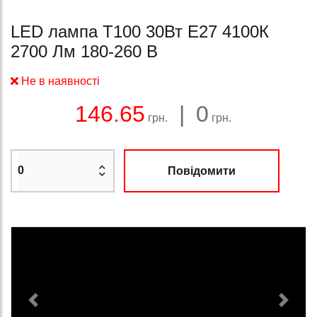
LED лампа Т100 30Вт E27 4100К
2700 Лм 180-260 В
Не в наявності
Баланс:
Загальна сума:
Ціна:
146.65
|
0
грн.
грн.
Повідомити
Previous
Next