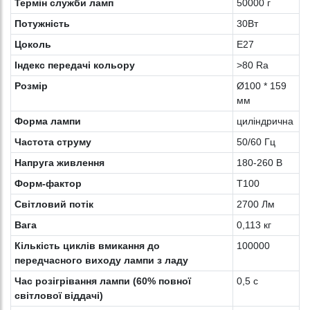
Термін служби ламп
50000 г
Потужність
30Вт
Цоколь
E27
Індекс передачі кольору
>80 Ra
Розмір
Ø100 * 159
мм
Форма лампи
циліндрична
Частота струму
50/60 Гц
Напруга живлення
180-260 В
Форм-фактор
Т100
Світловий потік
2700 Лм
Вага
0,113 кг
Кількість циклів вмикання до
100000
передчасного виходу лампи з ладу
Час розігрівання лампи (60% повної
0,5 с
світлової віддачі)