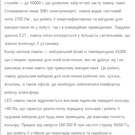
служби — до 50000 г, що дозволяє забути про часту заміну ламп.
Споживаючи лише 30Вт електроенергії, лампа видає світловий
потік 2700 Лм , що робить її енергоефективною та вигідною для
використання як у побуті, так і в комерційних приміщеннях. Завдяки
цоколю E27 , лампа легко інтегрується у більшість світильників, що
значно полегшує її установку.
Колір світіння лампи — нейтральний білий із температурою 4100К,
що створює приємне для очей освітлення, яке не дратує зір і не
викликає втоми навіть при тривалому використанні. Це робить
лампу ідеальним вибором для освітлення робочих зон, кухонь,
віталень, а також офісів, де необхідно забезпечити комфортну
робочу атмосферу.
LED лампа також відрізняється високим індексом передачі кольору
>80 Ra, що гарантує реалістичну передачу кольорів і робить її
чудовим вибором для будь-яких приміщень, де важлива точність
кольору. Працює від напруги 180-260 В при частоті струму 50/60 Гц
, що робить її стійкою до перепадів напруги та надійною в