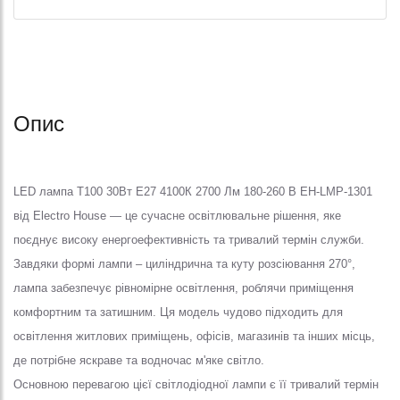
Опис
LED лампа Т100 30Вт E27 4100К 2700 Лм 180-260 В EH-LMP-1301
від Electro House — це сучасне освітлювальне рішення, яке
поєднує високу енергоефективність та тривалий термін служби.
Завдяки формі лампи – циліндрична та куту розсіювання 270°,
лампа забезпечує рівномірне освітлення, роблячи приміщення
комфортним та затишним. Ця модель чудово підходить для
освітлення житлових приміщень, офісів, магазинів та інших місць,
де потрібне яскраве та водночас м'яке світло.
Основною перевагою цієї світлодіодної лампи є її тривалий термін