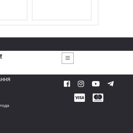
ання
угода