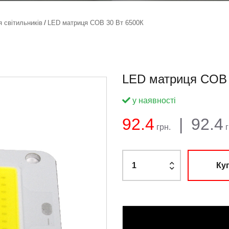
 світильників
LED матриця COB 30 Вт 6500К
LED матриця COB 
у наявності
Баланс:
Загальна сума
Ціна:
92.4
|
92.4
грн.
г
Ку