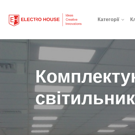
Категорії
К
Комплекту
світильник