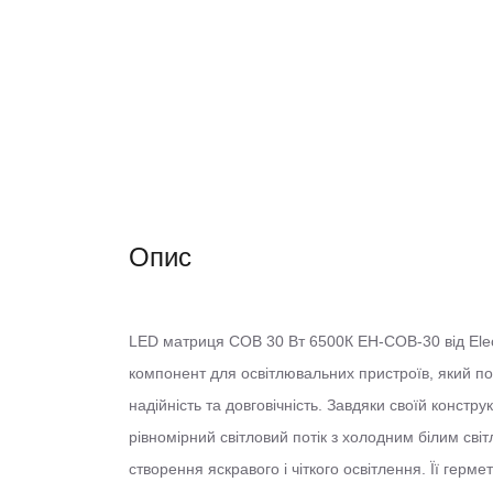
Опис
LED матриця COB 30 Вт 6500К EH-COB-30 від Ele
компонент для освітлювальних пристроїв, який по
надійність та довговічність. Завдяки своїй констру
рівномірний світловий потік з холодним білим сві
створення яскравого і чіткого освітлення. Її герме