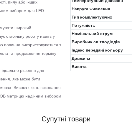
Температурний діапазон
сті, пилу або інших
Напруга живлення
льним вибором для LED
Тип комплектуючих
Потужність
римувати широкий
Номінальний струм
ує стабільну роботу навіть у
Виробник світлодіодів
во повинна використовуватися з
Індекс передачі кольору
епла та продовження терміну
Довжина
Висота
 ідеальне рішення для
лення, яке може бути
умовах. Висока якість виконання
 COB матрицю надійним вибором
Супутні товари