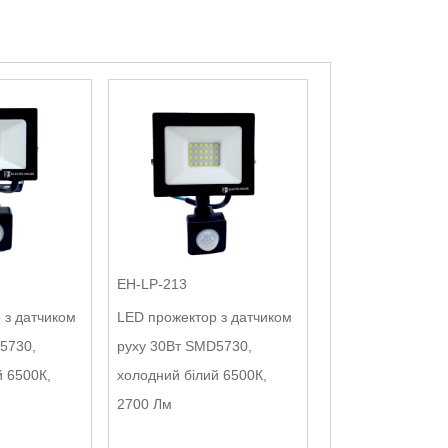
EH-LP-213
 з датчиком
LED прожектор з датчиком
5730,
руху 30Вт SMD5730,
й 6500К,
холодний білий 6500К,
2700 Лм