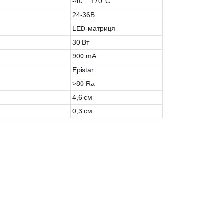
-40... +70°C
24-36В
LED-матриця
30 Вт
900 mA
Epistar
>80 Ra
4,6 см
0,3 см