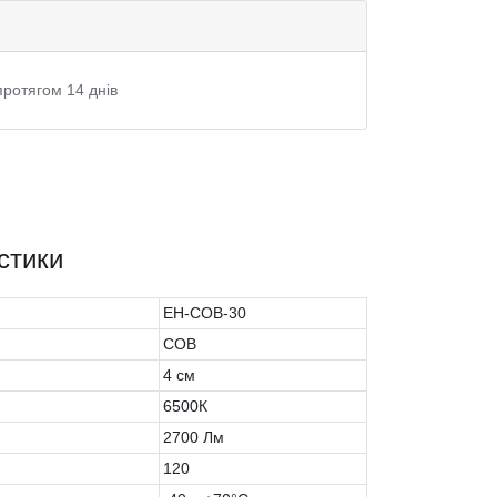
протягом 14 днів
стики
EH-COB-30
COB
4 см
6500К
2700 Лм
120