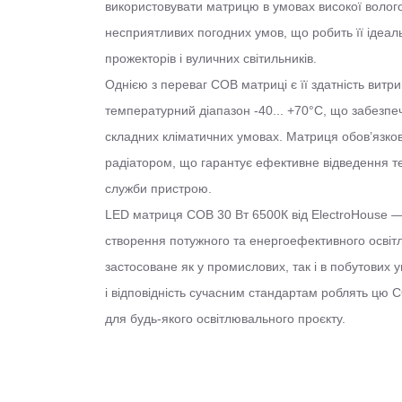
використовувати матрицю в умовах високої волого
несприятливих погодних умов, що робить її ідеа
прожекторів і вуличних світильників.
Однією з переваг COB матриці є її здатність вит
температурний діапазон -40... +70°C, що забезпеч
складних кліматичних умовах. Матриця обов’язко
радіатором, що гарантує ефективне відведення т
служби пристрою.
LED матриця COB 30 Вт 6500К від ElectroHouse —
створення потужного та енергоефективного освіт
застосоване як у промислових, так і в побутових 
і відповідність сучасним стандартам роблять цю
для будь-якого освітлювального проєкту.