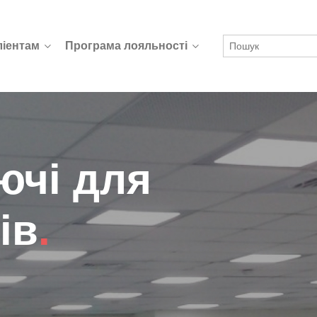
ліентам
Програма лояльності
ючі для
ів
.