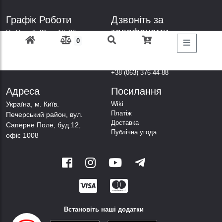
Графік Роботи
Дзвоніть за
телефонами
Пн-Пт: з 9: 00 до 18: 00
0
Субота: вихідний
+38 (098) 303-77-86
Неділя: вихідний
+38 (067) 447-44-88
+38 (050) 403-44-88
+38 (063) 376-44-88
Адреса
Посилання
Українa, м. Київ.
Wiki
Платіж
Печерський район, вул.
Доставка
Саперне Поле, буд.12,
Публічна угода
офіс 1008
Встановіть наші додатки