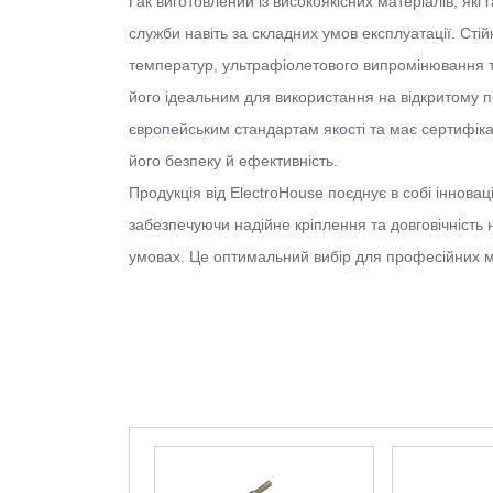
Гак виготовлений із високоякісних матеріалів, які
служби навіть за складних умов експлуатації. Стійк
температур, ультрафіолетового випромінювання т
його ідеальним для використання на відкритому по
європейським стандартам якості та має сертифіка
його безпеку й ефективність.
Продукція від ElectroHouse поєднує в собі інноваці
забезпечуючи надійне кріплення та довговічність 
умовах. Це оптимальний вибір для професійних 