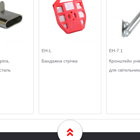
EH-L
EH-7.1
ріпа,
Бандажна стрічка
Кронштейн уні
сталь
для світильни