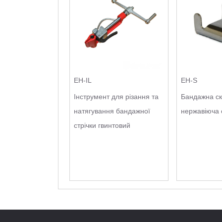
EH-IL
EH-S
Інструмент для різання та
Бандажна ск
натягування бандажної
нержавіюча 
стрічки гвинтовий