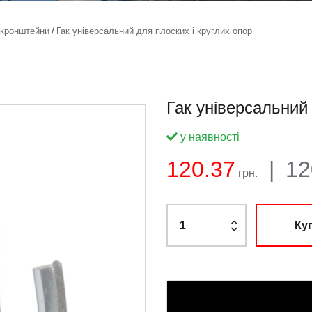
 кронштейни
Гак універсальний для плоских і круглих опор
Гак універсальний 
у наявності
Баланс:
Загальна
Ціна:
120.37
|
12
грн.
Ку