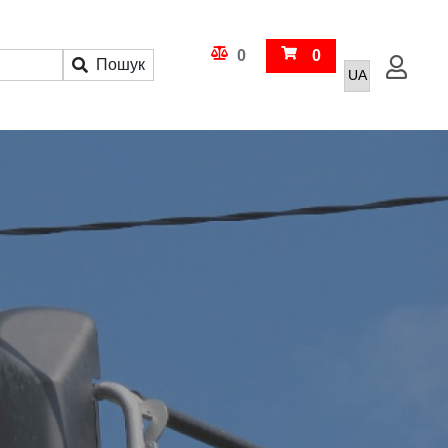
Кошик
0
0
Пошук
Увійти
Порівняння