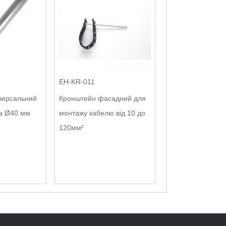
EH-KR-011
версальний
Кронштейн фасадний для
ка Ø40 мм
монтажу кабелю від 10 до
120мм²