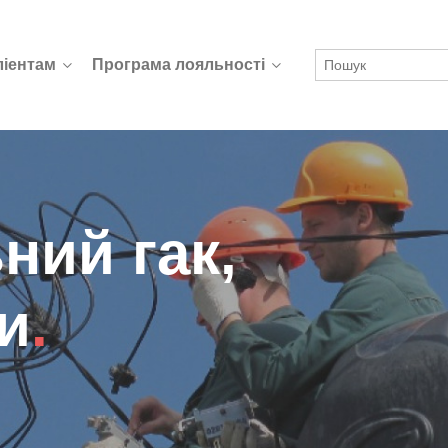
ліентам
Програма лояльності
ний гак,
и
.