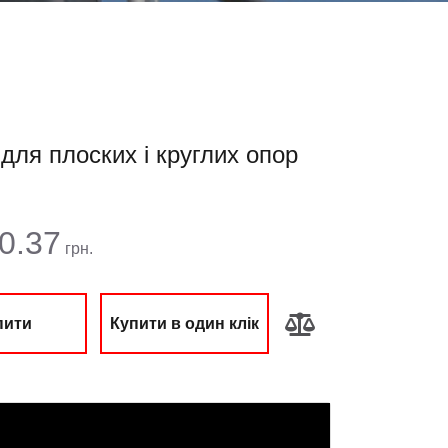
для плоских і круглих опор
 сума:
0.37
грн.
пити
Купити в один клік