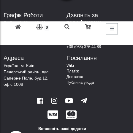
Графік Роботи
Дзвоніть за
телефонами
Пн-Пт: з 9: 00 до 18: 00
0
Субота: вихідний
+38 (098) 303-77-86
Неділя: вихідний
+38 (067) 447-44-88
+38 (050) 403-44-88
+38 (063) 376-44-88
Адреса
Посилання
Українa, м. Київ.
Wiki
Платіж
Печерський район, вул.
Доставка
Саперне Поле, буд.12,
Публічна угода
офіс 1008
Встановіть наші додатки