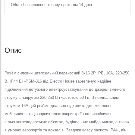
Обмін / повернення товару протягом 14 днів
Опис
Роз'єм силовий штепсельний переносний 3x16 2P+PE, 16А, 220-250
В, IP44 EH-PSM-316 від Electro House забезпечує надійне
підключення потужного електроустаткування до джерел змінного
струму з напругою 220-250 В і частотою 50 Гц. З номінальним
струмом 16А цей роз'єм ідеально підходить для живлення
мобільних і стаціонарних електропристроїв на виробничих і
сільськогосподарських об'єктах, будівельних майданчиках, а також
в умовах аеропортів та вокзалів. Завдяки класу захисту IP44 , він