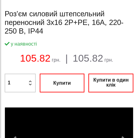
Роз'єм силовий штепсельний
переносний 3x16 2P+PE, 16А, 220-
250 В, IP44
у наявності
Баланс:
Загальна сума:
Ціна:
105.82
|
105.82
грн.
грн.
Купити в один
Купити
клік