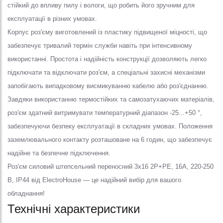
стійкий до впливу пилу і вологи, що робить його зручним для
експлуатації в різних умовах.
Корпус роз'єму виготовлений із пластику підвищеної міцності, що
забезпечує тривалий термін служби навіть при інтенсивному
використанні. Простота і надійність конструкції дозволяють легко
підключати та відключати роз'єм, а спеціальні захисні механізми
запобігають випадковому висмикуванню кабелю або роз'єднанню.
Завдяки використанню термостійких та самозатухаючих матеріалів,
роз'єм здатний витримувати температурний діапазон -25...+50 °,
забезпечуючи безпеку експлуатації в складних умовах. Положення
заземлювального контакту розташоване на 6 годин, що забезпечує
надійне та безпечне підключення.
Роз'єм силовий штепсельний переносний 3x16 2P+PE, 16А, 220-250
В, IP44 від ElectroHouse — це надійний вибір для вашого
обладнання!
Технічні характеристики