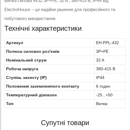
Вилка силова 4x32 3P+PE, 32 A , 380-415 В, IP44 від
ElectroHouse – це надійне рішення для професійного та
побутового використання.
Технічні характеристики
Артикул
EH-PPL-432
Полюса силових роз'ємів
3P+PE
Номінальний струм
32 A
Робоча напруга
380-415 В
Ступінь захисту (IP)
IP44
Положення заземлюючого контакту
6 годин
Температурний діапазон
-25...+50
Тип
Вилка
Супутні товари