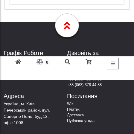
Графік Роботи
Дзвоніть за
телефонами
Пн-Пт: з 9: 00 до 18: 00
0
Субота: вихідний
+38 (098) 303-77-86
Неділя: вихідний
+38 (067) 447-44-88
+38 (050) 403-44-88
+38 (063) 376-44-88
Адреса
Посилання
Українa, м. Київ.
Wiki
Платіж
Печерський район, вул.
Доставка
Саперне Поле, буд.12,
Публічна угода
офіс 1008