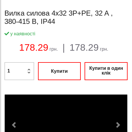
Вилка силова 4x32 3P+PE, 32 A ,
380-415 В, IP44
у наявності
Баланс:
Загальна сума:
Ціна:
178.29
|
178.29
грн.
грн.
Купити в один
Купити
клік
Previous
Next