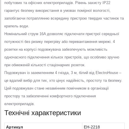
побутових та офісних електроприладів. Рівень захисту IP22
гарантує безпеку використання в умовах помірної вологості,
запобігаючи потраплянню всередину пристрою твердих частинок та
крапель води.
Номінальний струм 16A дозволяє підключати пристрої середньої
потужності без ризику перегріву або перевантаження мережі. 4
розетки на корпусі подовжувача забезпечують можливість
одночасного підключення кількох пристроїв, що особливо зручно
при обмеженій кількості стаціонарних розеток.
Подовжувач із заземленням 4 гнізда, 3 м, білий від ElectroHouse –
це вдалий вибір для тих, хто цінує надійність, простоту та безпеку.
Цей подовжувач стане незамінним помічником в організації
простору та забезпеченні комфортного підключення
електроприладів.
Технічні характеристики
Артикул
EH-2218