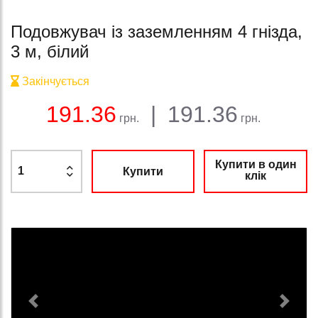
Подовжувач із заземленням 4 гнізда,
3 м, білий
Закінчується
Баланс:
Загальна сума:
Ціна:
191.36
|
191.36
грн.
грн.
Купити в один
Купити
клік
Previous
Next