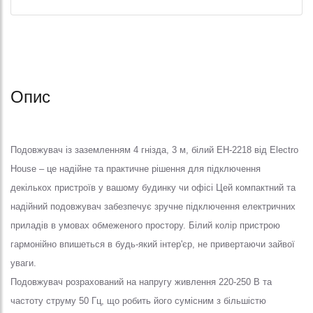
Опис
Подовжувач із заземленням 4 гнізда, 3 м, білий EH-2218 від Electro
House – це надійне та практичне рішення для підключення
декількох пристроїв у вашому будинку чи офісі Цей компактний та
надійний подовжувач забезпечує зручне підключення електричних
приладів в умовах обмеженого простору. Білий колір пристрою
гармонійно впишеться в будь-який інтер'єр, не привертаючи зайвої
уваги.
Подовжувач розрахований на напругу живлення 220-250 В та
частоту струму 50 Гц, що робить його сумісним з більшістю