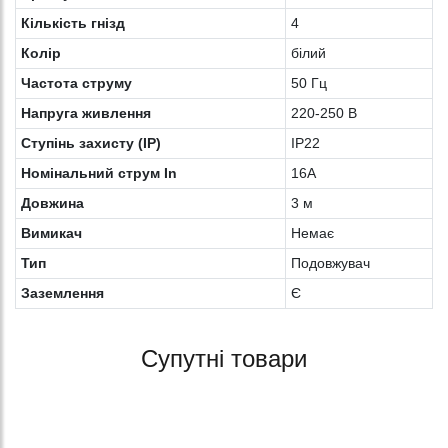
Кількість гнізд
4
Колiр
білий
Частота струму
50 Гц
Напруга живлення
220-250 В
Ступінь захисту (IP)
IP22
Номінальний струм In
16A
Довжина
3 м
Вимикач
Немає
Тип
Подовжувач
Заземлення
Є
Супутні товари