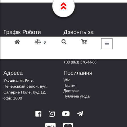
Графік Роботи
Дзвоніть за
телефонами
Пн-Пт: з 9: 00 до 18: 00
0
Субота: вихідний
+38 (098) 303-77-86
Неділя: вихідний
+38 (067) 447-44-88
+38 (050) 403-44-88
+38 (063) 376-44-88
Адреса
Посилання
Українa, м. Київ.
Wiki
Платіж
Печерський район, вул.
Доставка
Саперне Поле, буд.12,
Публічна угода
офіс 1008