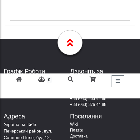
Графік Роботи
Дзвоніть за
телефонами
Пн-Пт: з 9: 00 до 18: 00
0
Субота: вихідний
+38 (098) 303-77-86
Неділя: вихідний
+38 (067) 447-44-88
+38 (050) 403-44-88
+38 (063) 376-44-88
Адреса
Посилання
Українa, м. Київ.
Wiki
Платіж
Печерський район, вул.
Доставка
Саперне Поле, буд.12,