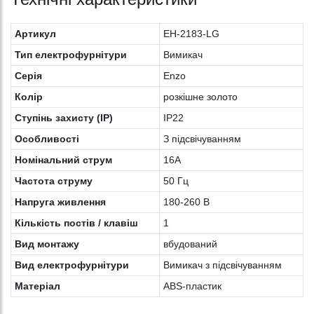
Артикул
EH-2183-LG
Тип електрофурнітури
Вимикач
Серія
Enzo
Колiр
розкішне золото
Ступінь захисту (IP)
IP22
Особливості
З підсвічуванням
Номінальний струм
16А
Частота струму
50 Гц
Напруга живлення
180-260 В
Кількість постів / клавіш
1
Вид монтажу
вбудований
Вид електрофурнітури
Вимикач з підсвічуванням
Матеріал
ABS-пластик