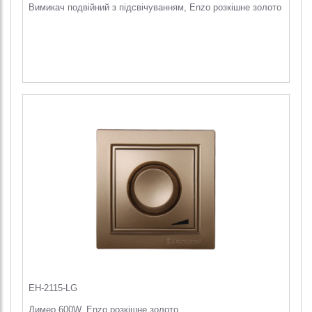
Вимикач подвійний з підсвічуванням, Enzo розкішне золото
EH-2115-LG
Димер 600W, Enzo розкішне золото