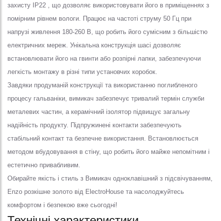
захисту IP22 , що дозволяє використовувати його в приміщеннях з
помірним рівнем вологи. Працює на частоті струму 50 Гц при
напрузі живлення 180-260 В, що робить його сумісним з більшістю
електричних мереж. Унікальна конструкція шасі дозволяє
встановлювати його на гвинти або розпірні лапки, забезпечуючи
легкість монтажу в різні типи установчих коробок.
Завдяки продуманій конструкції та використанню поглибленого
процесу гальваніки, вимикач забезпечує тривалий термін служби
металевих частин, а керамічний ізолятор підвищує загальну
надійність продукту. Підпружинені контакти забезпечують
стабільний контакт та безпечне використання. Встановлюється
методом вбудовування в стіну, що робить його майже непомітним і
естетично привабливим.
Обирайте якість і стиль з Вимикач одноклавішний з підсвічуванням,
Enzo розкішне золото від ElectroHouse та насолоджуйтесь
комфортом і безпекою вже сьогодні!
Технічні характеристики