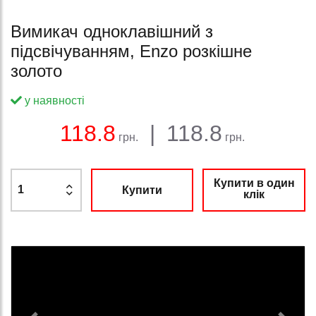
Вимикач одноклавішний з
підсвічуванням, Enzo розкішне
золото
у наявності
Баланс:
Загальна сума:
Ціна:
118.8
|
118.8
грн.
грн.
Купити в один
Купити
клік