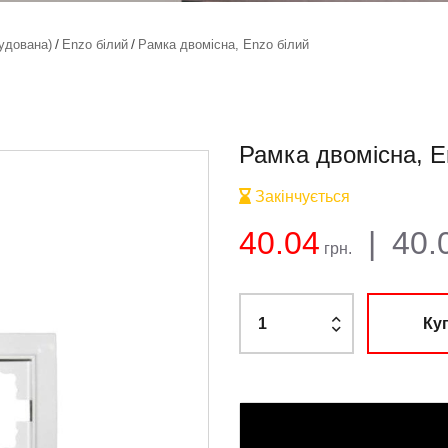
удована)
Enzo білий
Рамка двомісна, Enzo білий
Рамка двомісна, E
Закінчується
Баланс:
Загальна су
Ціна:
40.04
|
40.
грн.
Ку