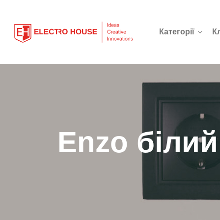
Категорії
К
Enzo білий