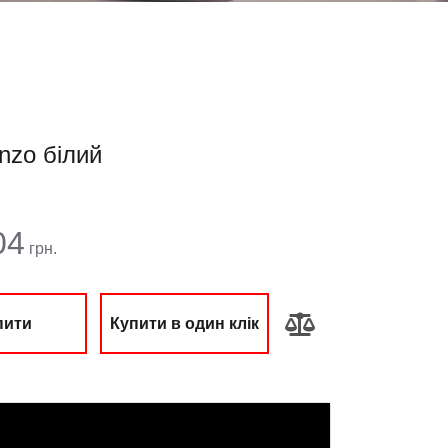
nzo білий
ма:
04
грн.
пити
Купити в один клік