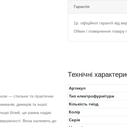
Гарантія
1р. офіційної гарантії від в
Обмін / повернення товару 
Технічні характери
Артикул
House — стильне та практичне
Тип електрофурнітури
Кількість гнізд
икачів, димерів та іншої
Колiр
ьорі білий, ця рамка надає
Серія
авершеності. Вона належить до