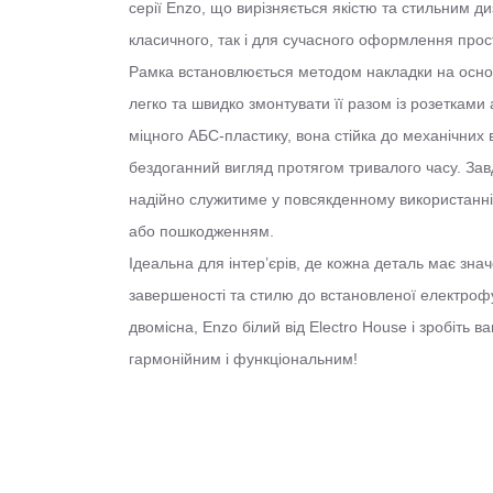
серії Enzo, що вирізняється якістю та стильним д
класичного, так і для сучасного оформлення прос
Рамка встановлюється методом накладки на осно
легко та швидко змонтувати її разом із розетками
міцного АБС-пластику, вона стійка до механічних вп
бездоганний вигляд протягом тривалого часу. За
надійно служитиме у повсякденному використанні
або пошкодженням.
Ідеальна для інтер’єрів, де кожна деталь має зна
завершеності та стилю до встановленої електроф
двомісна, Enzo білий від Electro House і зробіть 
гармонійним і функціональним!