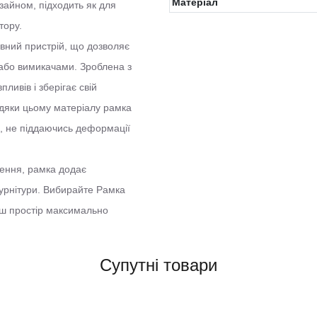
Матеріал
изайном, підходить як для
тору.
вний пристрій, що дозволяє
 або вимикачами. Зроблена з
ливів і зберігає свій
вдяки цьому матеріалу рамка
, не піддаючись деформації
чення, рамка додає
урнітури. Вибирайте Рамка
ваш простір максимально
Супутні товари