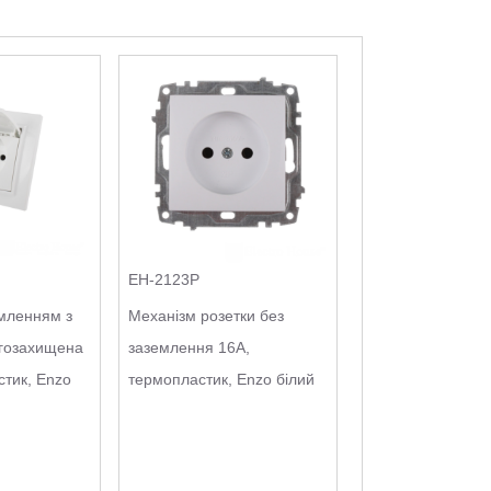
EH-2123P
емленням з
Механізм розетки без
гозахищена
заземлення 16А,
стик, Enzo
термопластик, Enzo білий