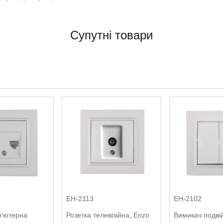
Супутні товари
EH-2113
EH-2102
п'ютерна
Розетка телевізійна, Enzo
Вимикач подві