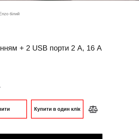
Enzo білий
енням + 2 USB порти 2 A, 16 А
.
пити
Купити в один клік