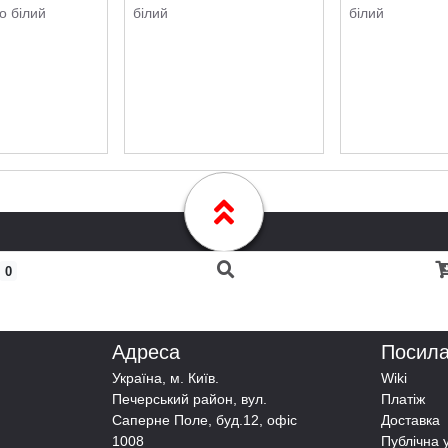
o білий
білий
білий
0
Адреса
Посил
Українa, м. Київ.
Wiki
Печерський район, вул.
Платіж
Саперне Поле, буд.12, офіс
Доставка
1008
Публічна 