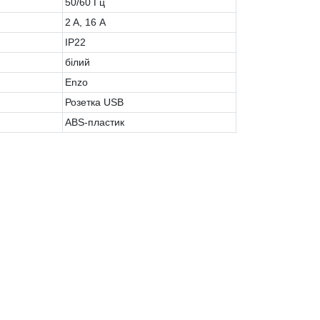
50/60 Гц
2 A, 16 А
IP22
білий
Enzo
Розетка USB
ABS-пластик