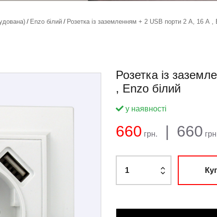
удована)
Enzo білий
Розетка із заземленням + 2 USB порти 2 A, 16 А , 
Розетка із заземл
, Enzo білий
у наявності
Баланс:
Загальна сума:
Ціна:
660
|
660
грн.
грн
Ку