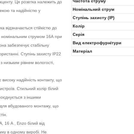
Частота струму
кценту. Ця розетка належить до
Номінальний струм
екою та надійністю у
Ступінь захисту (IP)
Колiр
ка відзначається стійкістю до
Серія
з номінальним струмом 16А при
Вид електрофурнітури
вона забезпечує стабільну
Матеріал
ристанні. Ступінь захисту IP22
з низьким рівнем вологості,
 високу надійність контакту, що
истроїв. Стильний колір білий
поєднується з іншими
для вбудованого монтажу, що
тін.
, 16 А , Enzo білий від
тику в одному виробі. Не