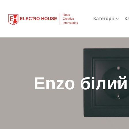
Категорії
К
Enzo білий