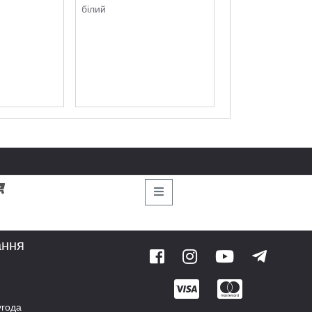
білий
ання
угода