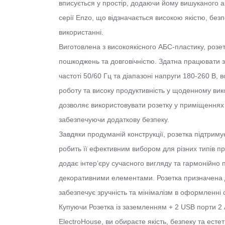
вписується у простір, додаючи йому вишуканого а
серії Enzo, що відзначається високою якістю, безп
використанні.
Виготовлена з високоякісного АБС-пластику, розет
пошкоджень та довговічністю. Здатна працювати 
частоті 50/60 Гц та діапазоні напруги 180-260 В, 
роботу та високу продуктивність у щоденному вико
дозволяє використовувати розетку у приміщеннях 
забезпечуючи додаткову безпеку.
Завдяки продуманій конструкції, розетка підтримує
робить її ефективним вибором для різних типів пр
додає інтер’єру сучасного вигляду та гармонійно 
декоративними елементами. Розетка призначена 
забезпечує зручність та мінімалізм в оформленні с
Купуючи Розетка із заземленням + 2 USB порти 2 A
ElectroHouse, ви обираєте якість, безпеку та есте