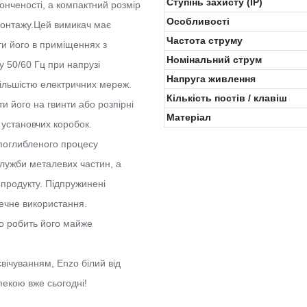
Ступінь захисту (IP)
тонченості, а компактний розмір
Особливості
 монтажу.Цей вимикач має
Частота струму
ти його в приміщеннях з
Номінальний струм
у 50/60 Гц при напрузі
Напруга живлення
більшістю електричних мереж.
Кількість постів / клавіш
и його на гвинти або розпірні
Матеріал
 установчих коробок.
 поглибленого процесу
служби металевих частин, а
 продукту. Підпружинені
печне використання.
о робить його майже
свічуванням, Enzo білий від
пекою вже сьогодні!