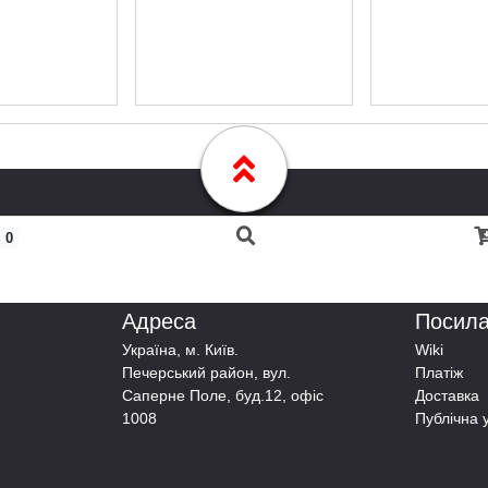
0
Адреса
Посил
Українa, м. Київ.
Wiki
Печерський район, вул.
Платіж
Саперне Поле, буд.12, офіс
Доставка
1008
Публічна 