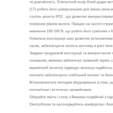
та довговічність. Елегантний колір білий додає ви
{17} робить його універсальним для різних умов
ступінь захисту IP22 , що дозволяє використовува
помірним рівнем вологи. Працює на частоті струм
живлення 180-260 В, що робить його сумісним з 
Унікальна конструкція шасі дозволяє встановлюват
лапки, забезпечуючи легкість монтажу в різні типи
Завдяки продуманій конструкції та використанню
гальваніки, вимикач забезпечує тривалий термін 
керамічний ізолятор підвищує загальну надійність
контакти забезпечують стабільний контакт та без
Встановлюється методом вбудовування в стіну, щ
непомітним і естетично привабливим.
Обирайте якість і стиль з Вимикач подвійний з під
ElectroHouse та насолоджуйтесь комфортом і без