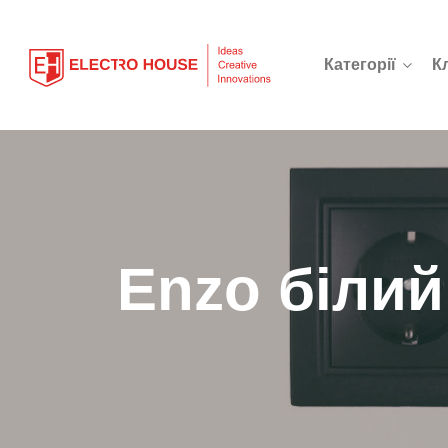
Категорії
К
Enzo білий