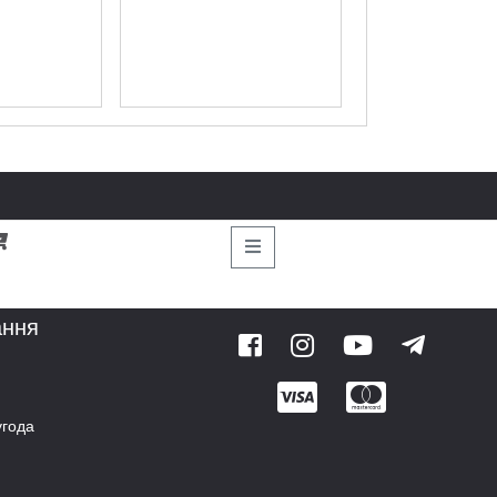
ання
угода