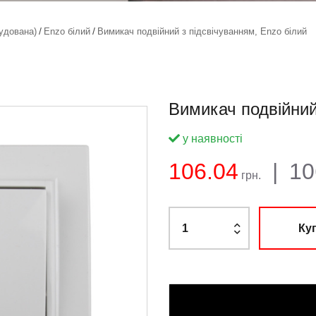
удована)
Enzo білий
Вимикач подвійний з підсвічуванням, Enzo білий
Вимикач подвійний
у наявності
Баланс:
Загальна
Ціна:
106.04
|
10
грн.
Ку