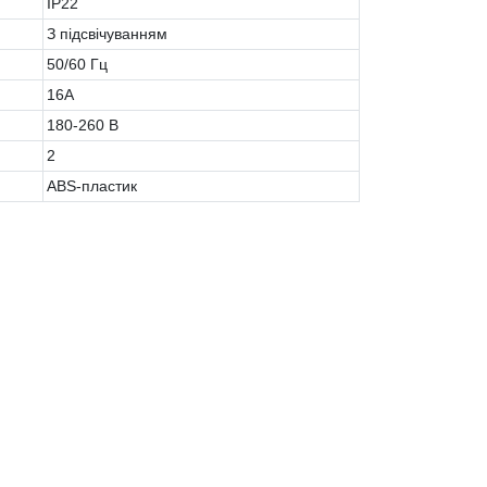
IP22
З підсвічуванням
50/60 Гц
16А
180-260 В
2
ABS-пластик