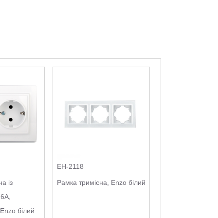
EH-2118
а із
Рамка тримісна, Enzo білий
6А,
 Enzo білий