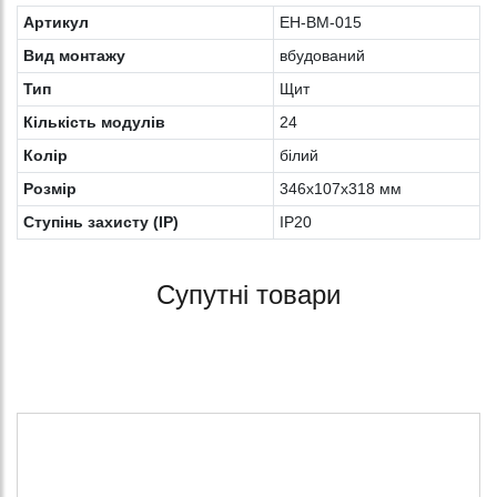
Артикул
EH-BM-015
Вид монтажу
вбудований
Тип
Щит
Кількість модулів
24
Колiр
білий
Розмір
346х107х318 мм
Ступінь захисту (IP)
IP20
Супутні товари