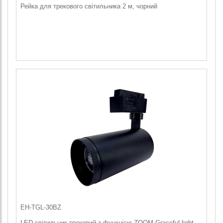
Рейка для трекового світильника 2 м, чорний
EH-TGL-30BZ
LED світильник трековий з функцією ZOOM Graceful light