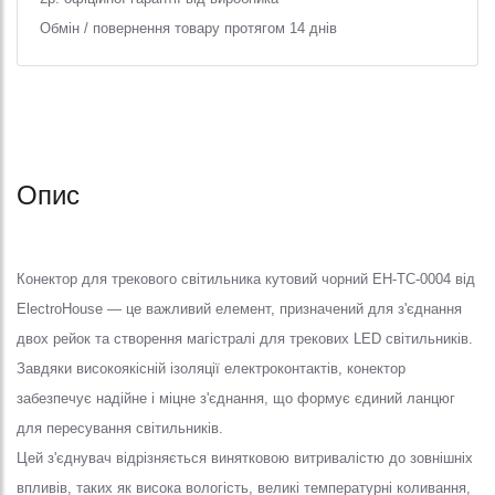
Обмін / повернення товару протягом 14 днів
Опис
Конектор для трекового світильника кутовий чорний EH-TC-0004 від
ElectroHouse — це важливий елемент, призначений для з'єднання
двох рейок та створення магістралі для трекових LED світильників.
Завдяки високоякісній ізоляції електроконтактів, конектор
забезпечує надійне і міцне з'єднання, що формує єдиний ланцюг
для пересування світильників.
Цей з'єднувач відрізняється винятковою витривалістю до зовнішніх
впливів, таких як висока вологість, великі температурні коливання,