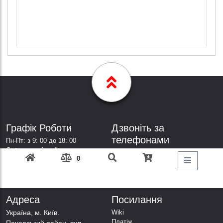
Графік Роботи
Дзвоніть за
телефонами
Пн-Пт: з 9: 00 до 18: 00
Субота: вихідний
+38 (098) 303-77-86
0
Неділя: вихідний
+38 (067) 447-44-88
+38 (050) 403-44-88
+38 (063) 376-44-88
Адреса
Посилання
Українa, м. Київ.
Wiki
Платіж
Печерський район, вул.