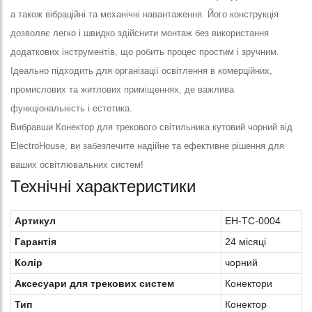
а також вібраційні та механічні навантаження. Його конструкція
дозволяє легко і швидко здійснити монтаж без використання
додаткових інструментів, що робить процес простим і зручним.
Ідеально підходить для організації освітлення в комерційних,
промислових та житлових приміщеннях, де важлива
функціональність і естетика.
Вибравши Конектор для трекового світильника кутовий чорний від
ElectroHouse, ви забезпечите надійне та ефективне рішення для
ваших освітлювальних систем!
Технічні характеристики
Артикул
EH-TC-0004
Гарантія
24 місяці
Колiр
чорний
Аксесуари для трекових систем
Конектори
Тип
Конектор