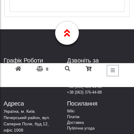
Графік Роботи
Дзвоніть за
телефонами
Пн-Пт: з 9: 00 до 18: 00
0
Субота: вихідний
+38 (098) 303-77-86
Неділя: вихідний
+38 (067) 447-44-88
+38 (050) 403-44-88
+38 (063) 376-44-88
Адреса
Посилання
Українa, м. Київ.
Wiki
Платіж
Печерський район, вул.
Доставка
Саперне Поле, буд.12,
Публічна угода
офіс 1008