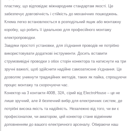
пластику, що відповідає міжнародним стандартам якості. Це
забезпечує довговічність і стійкість до механічних пошкоджень.
Клема легко встановлюється в розподільний ящик або монтажну
коробку, що робить її ідеальною для професійного монтажу
електропроводки.
Завдяки простоті установки, для з'єднання проводів не потрібно
використовувати додаткові інструменти. Досить вставити
струмовивідні проводки з обох сторін конектора та натиснути на три
зручні важелі, щоб здійснити надійне самозатискне з'єднання. Це
дозволяє уникнути традиційних методів, таких як пайка, спрощуючи
процес монтажу та скорочуючи час.
Конектор на 3 контакти 400В, 32A, сірий від ElectroHouse – це не
лише зручний, але й безпечний вибір для електричних систем, де
потрібні висока якість та надійність. Незалежно від того, чи ви є
професіоналом, чи аматором, цей конектор стане відмінним
доповненням до вашого електричного арсеналу. Обираючи наш