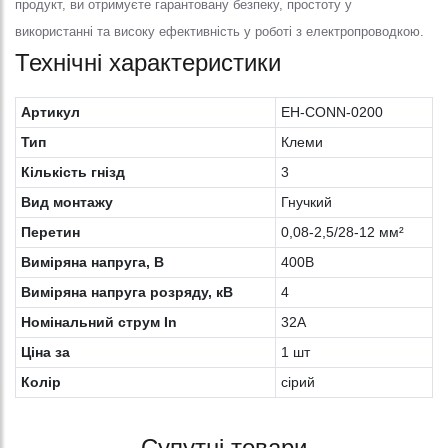
продукт, ви отримуєте гарантовану безпеку, простоту у
використанні та високу ефективність у роботі з електропроводкою.
Технічні характеристики
Артикул
EH-CONN-0200
Тип
Клеми
Кількість гнізд
3
Вид монтажу
Гнучкий
Перетин
0,08-2,5/28-12 мм²
Виміряна напруга, В
400В
Виміряна напруга розряду, кВ
4
Номінальний струм In
32A
Ціна за
1 шт
Колiр
сірий
Супутні товари