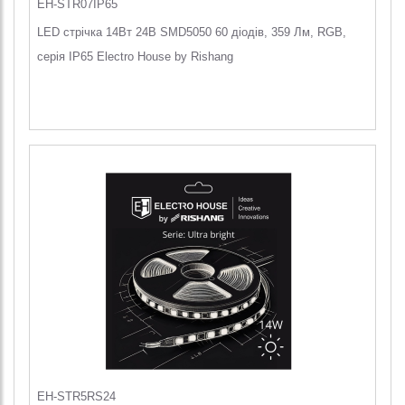
EH-STR07IP65
LED стрічка 14Вт 24В SMD5050 60 діодів, 359 Лм, RGB,
серія IP65 Electro House by Rishang
EH-STR5RS24