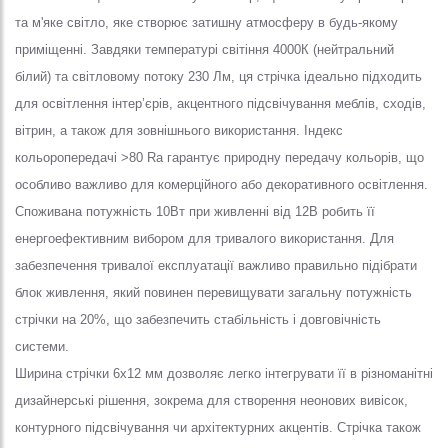
та м'яке світло, яке створює затишну атмосферу в будь-якому
приміщенні. Завдяки температурі світіння 4000К (нейтральний
білий) та світловому потоку 230 Лм, ця стрічка ідеально підходить
для освітлення інтер’єрів, акцентного підсвічування меблів, сходів,
вітрин, а також для зовнішнього використання. Індекс
кольоропередачі >80 Ra гарантує природну передачу кольорів, що
особливо важливо для комерційного або декоративного освітлення.
Споживана потужність 10Вт при живленні від 12В робить її
енергоефективним вибором для тривалого використання. Для
забезпечення тривалої експлуатації важливо правильно підібрати
блок живлення, який повинен перевищувати загальну потужність
стрічки на 20%, що забезпечить стабільність і довговічність
системи.
Ширина стрічки 6х12 мм дозволяє легко інтегрувати її в різноманітні
дизайнерські рішення, зокрема для створення неонових вивісок,
контурного підсвічування чи архітектурних акцентів. Стрічка також