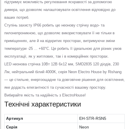
підтримує можливість регулювання яскравості за допомогою
димера, що дозволяє налаштовувати освітлення відповідно до
ваших потреб.
Ступінь захисту IP66 робить цю неонову стрічку водо- та
пилонепроникною, що дозволяє використовувати її не тільки в
приміщеннях, але й на відкритих просторах, витримуючи зміни
температури -25 ... +60°С. Це робить її ідеальною для різних умов
експлуатації, як у житлових, так і в комерційних просторах.
LED неонова стрічка 10Вт 12В 6х12 мм, SMD2835 120 діодів, 230
Лм, нейтральний білий 4000К, серія Neon Electro House by Rishang
— це стильне, енергоощадне та довговічне рішення для освітлення,
яке додасть елегантності та сучасності вашому простору.
Вибирайте якість та надійність з ElectroHouse!
Технічні характеристики
Артикул
EH-STR-RSN5
Серія
Neon