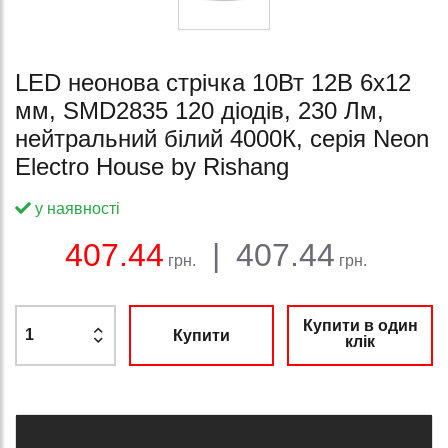
LED неонова стрічка 10Вт 12В 6х12
мм, SMD2835 120 діодів, 230 Лм,
нейтральний білий 4000К, серія Neon
Electro House by Rishang
у наявності
Баланс:
Загальна сума:
Ціна:
407.44
|
407.44
грн.
грн.
Купити в один
Купити
клік