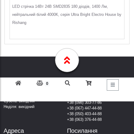
LED стрічка 14Вт 24В SMD2835 180 діодів, 1400 Лм,
нейтральний білий 4000К, серія Ultra Bright Electro House by
Rishang
0
Графік Роботи
Дзвоніть за
телефонами
Пн-Пт: з 9: 00 до 18: 00
Субота: вихідний
+38 (098) 303-77-86
Неділя: вихідний
+38 (067) 447-44-88
+38 (050) 403-44-88
+38 (063) 376-44-88
Адреса
Посилання