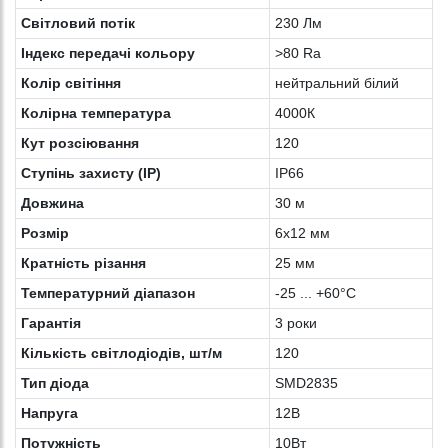
Світловий потік
230 Лм
Індекс передачі кольору
>80 Ra
Колір світіння
нейтральний білий
Колірна температура
4000К
Кут розсіювання
120
Ступінь захисту (IP)
IP66
Довжина
30 м
Розмір
6х12 мм
Кратність різання
25 мм
Температурний діапазон
-25 ... +60°С
Гарантія
3 роки
Кількість світлодіодів, шт/м
120
Тип діода
SMD2835
Напруга
12В
Потужність
10Вт