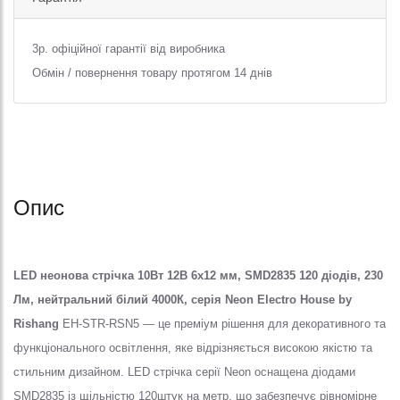
3р. офіційної гарантії від виробника
Обмін / повернення товару протягом 14 днів
Опис
LED неонова стрічка 10Вт 12В 6х12 мм, SMD2835 120 діодів, 230
Лм, нейтральний білий 4000К, серія Neon Electro House by
Rishang
EH-STR-RSN5 — це преміум рішення для декоративного та
функціонального освітлення, яке відрізняється високою якістю та
стильним дизайном. LED стрічка серії Neon оснащена діодами
SMD2835 із щільністю 120штук на метр, що забезпечує рівномірне