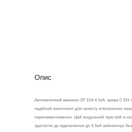
Опис
Автоматичний вимикач 3Р 10A 4.5кА, крива C EH-3
надійний компонент для захисту електричних мере
перенавантаження. Цей модульний пристрій із н
здатністю до відключення до 4.5кА забезпечує бе