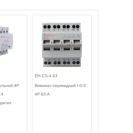
EH-CS-4.63
ульний 4P
Вимикач перекидний I-0-II
 4
4Р 63 А
критих