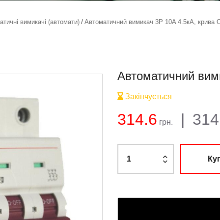
атичні вимикачі (автомати)
Автоматичний вимикач 3Р 10A 4.5кА, крива 
Автоматичний вими
Закінчується
Баланс:
Загальна су
Ціна:
314.6
|
314
грн.
Ку