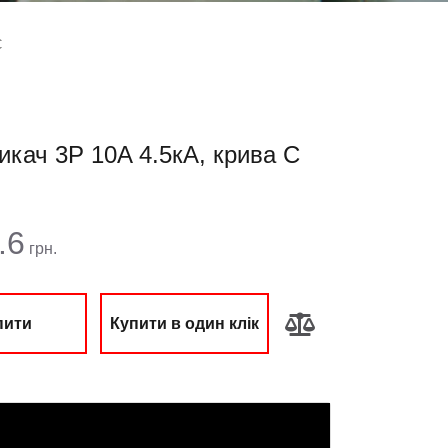
C
кач 3Р 10A 4.5кА, крива C
ма:
.6
грн.
пити
Купити в один клік