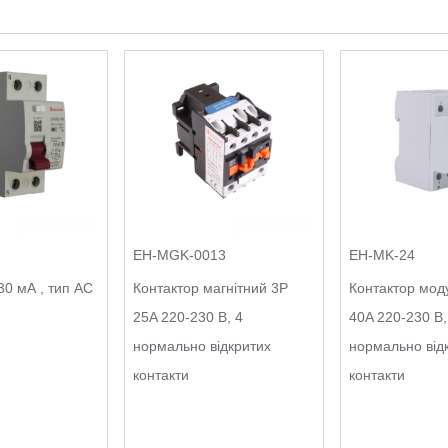
EH-MGK-0013
EH-MK-24
30 мА , тип АС
Контактор магнітний 3P
Контактор мод
25A 220-230 В, 4
40A 220-230 В,
нормально відкритих
нормально від
контакти
контакти