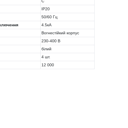
C
IP20
50/60 Гц
дключення
4.5кА
Вогнестійкий корпус
230-400 В
білий
4 шт.
12 000