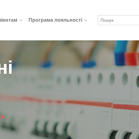
ліентам
Програма лояльності
ні
)
.