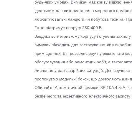
будь-яких умовах. Вимикач має криву відключення
ідеальним для використання в мережах з помірни
як освітлювальні ланцюги чи побутова техніка. Пр
Гц та підтримує напругу 230-400 В.
Завдяки вогнетривкому корпусу і ступеню захисту
вимикач підходить для застосування як у виробнич
приміщеннях. Він дозволяє вручну відключати ме
обслуговування або ремонтних робіт, а також ав
живлення у разі аварійних ситуацій. Для зручності
пропонуємо модульні бокси, що дозволяють швид
Обирайте Автоматичний вимикач 3Р 10A 4.5кА, кри
безпечного та ефективного електричного захисту 