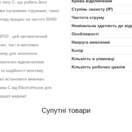
Крива відключення
 типу C, що робить його
Ступінь захисту (IP)
ми пусковими струмами, таких
Частота струму
илад працює на частоті 50/60
Номінальна здатність до ві
Особливості
 IP20 , цей автоматичний
Напруга живлення
их, так і в житлових
Колiр
режу для технічного
Кількість в упаковці
томатично відключатиме
Кількість робочих циклів
 та надійності монтажу
ко встановити вимикач.
ва C від ElectroHouse для
вашої мережі!
Супутні товари