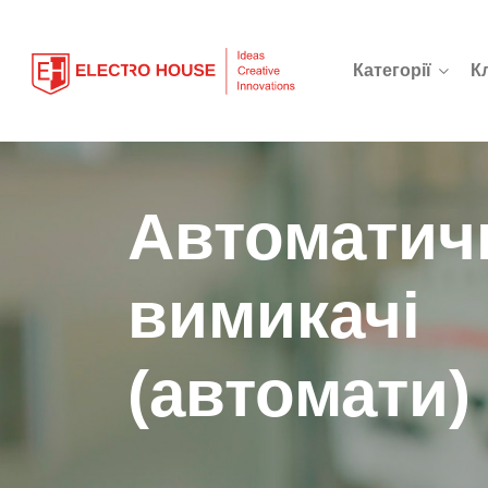
Категорії
К
Автоматич
вимикачі
(автомати