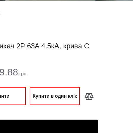
C
кач 2Р 63A 4.5кА, крива C
 сума:
9.88
грн.
пити
Купити в один клік