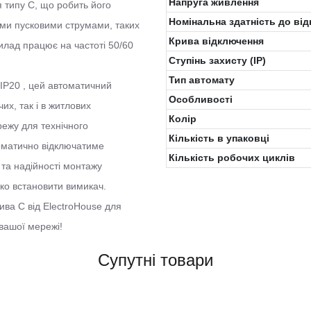
Напруга живлення
 типу C, що робить його
Номінальна здатність до ві
ми пусковими струмами, таких
Крива відключення
илад працює на частоті 50/60
Ступінь захисту (IP)
Тип автомату
 IP20 , цей автоматичний
Особливості
их, так і в житлових
Колiр
режу для технічного
Кількість в упаковці
томатично відключатиме
Кількість робочих циклів
 та надійності монтажу
ко встановити вимикач.
ва C від ElectroHouse для
вашої мережі!
Супутні товари