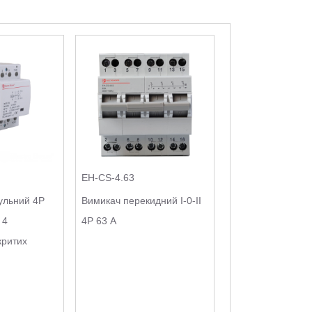
EH-CS-4.63
ульний 4P
Вимикач перекидний I-0-II
 4
4Р 63 А
критих