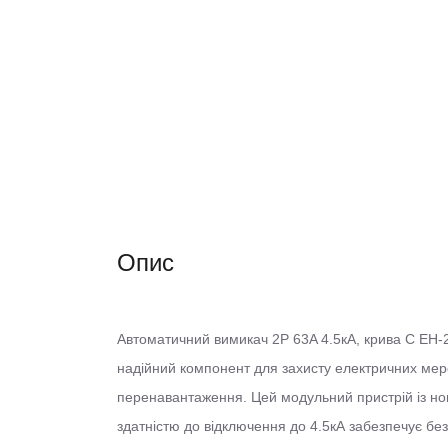
Опис
Автоматичний вимикач 2Р 63A 4.5кА, крива C EH-2
надійний компонент для захисту електричних мере
перенавантаження. Цей модульний пристрій із н
здатністю до відключення до 4.5кА забезпечує бе