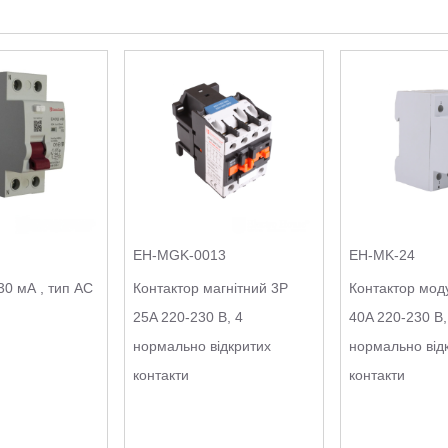
EH-MGK-0013
EH-MK-24
30 мА , тип АС
Контактор магнітний 3P
Контактор мод
25A 220-230 В, 4
40A 220-230 В,
нормально відкритих
нормально від
контакти
контакти