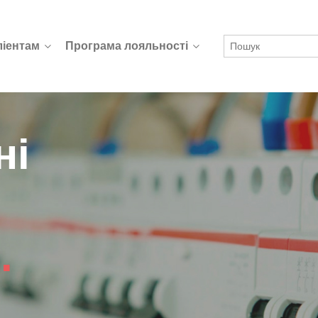
ліентам
Програма лояльності
ні
)
.