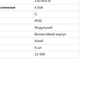
230-400 В
дключення
4.5кА
C
IP20
Модульний
Вогнестійкий корпус
білий
6 шт.
12 000