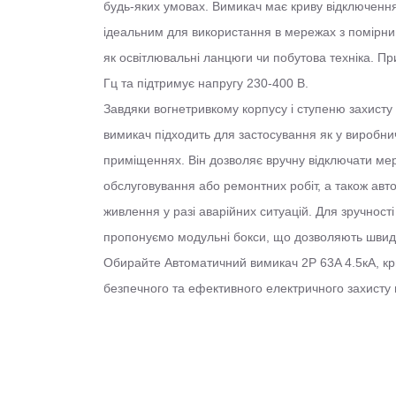
будь-яких умовах. Вимикач має криву відключення
ідеальним для використання в мережах з помірни
як освітлювальні ланцюги чи побутова техніка. Пр
Гц та підтримує напругу 230-400 В.
Завдяки вогнетривкому корпусу і ступеню захисту
вимикач підходить для застосування як у виробнич
приміщеннях. Він дозволяє вручну відключати ме
обслуговування або ремонтних робіт, а також ав
живлення у разі аварійних ситуацій. Для зручності
пропонуємо модульні бокси, що дозволяють швид
Обирайте Автоматичний вимикач 2Р 63A 4.5кА, кри
безпечного та ефективного електричного захисту 