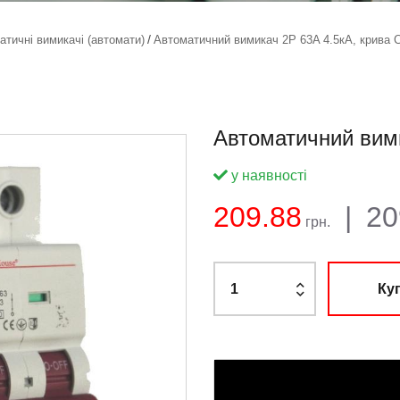
атичні вимикачі (автомати)
Автоматичний вимикач 2Р 63A 4.5кА, крива 
Автоматичний вими
у наявності
Баланс:
Загальна
Ціна:
209.88
|
20
грн.
Ку