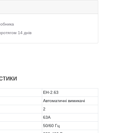
иробника
протягом 14 днів
стики
EH-2.63
Автоматичні вимикачі
2
63A
50/60 Гц