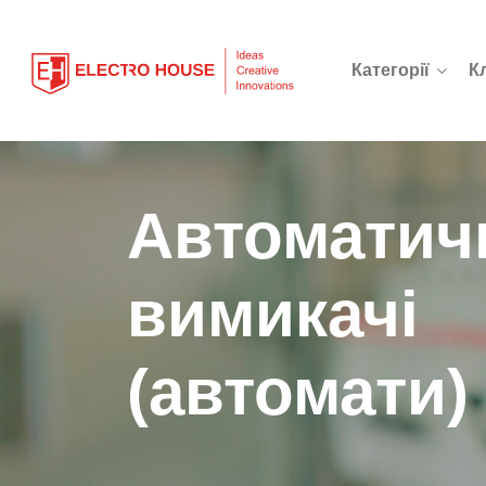
Категорії
К
Автоматич
вимикачі
(автомати