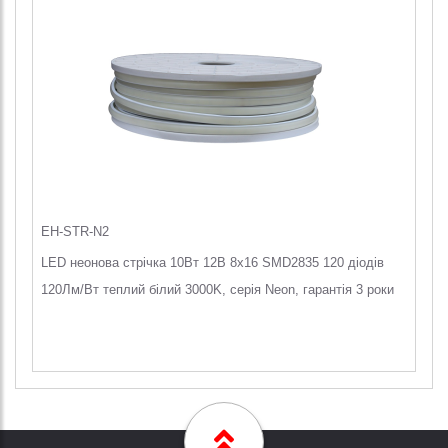
EH-STR-N2
LED неонова стрічка 10Вт 12В 8х16 SMD2835 120 діодів
120Лм/Вт теплий білий 3000K, серія Neon, гарантія 3 роки