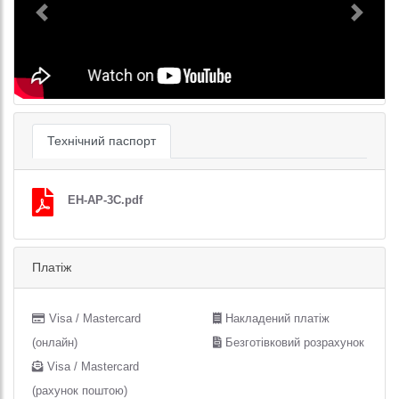
Previous
Next
Технічний паспорт
EH-AP-3C.pdf
Платіж
Visa / Mastercard
Накладений платіж
(онлайн)
Безготівковий розрахунок
Visa / Mastercard
(рахунок поштою)