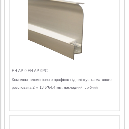
EH-AP-9-EH-AP-9PC
Комплект алюмінієвого профілю під плінтус та матового
розсіювача 2 м 13,6*64,4 мм, накладний, срібний