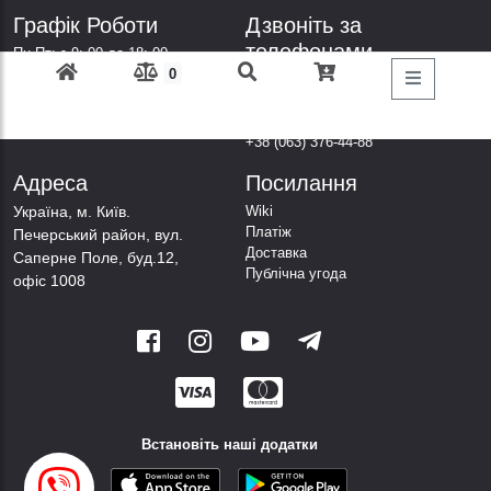
Графік Роботи
Дзвоніть за
телефонами
Пн-Пт: з 9: 00 до 18: 00
0
Субота: вихідний
+38 (098) 303-77-86
Неділя: вихідний
+38 (067) 447-44-88
+38 (050) 403-44-88
+38 (063) 376-44-88
Адреса
Посилання
Українa, м. Київ.
Wiki
Платіж
Печерський район, вул.
Доставка
Саперне Поле, буд.12,
Публічна угода
офіс 1008
Встановіть наші додатки