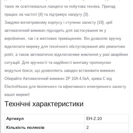
таких як освітлювальні ланцюги чи побутова техніка. Прилад
працює на частоті {4} та підтримує напругу {3}.
Завдяки вогнетривкому корпусу і ступеню захисту {19}, цей
автоматичний вимикач підходить для застосування як у
виробничих, так і в житлових приміщеннях. Він дозволяє вручну
відключати мережу для технічного обслуговування або ремонтних
робіт, а також автоматично відключатиме живлення у разі аварійних
ситуацій. Для зручності та надійності монтажу пропонуємо
модульні бокси, що дозволяють швидко встановити вимикач.
Обирайте Автоматичний вимикач 2Р 10A 4.5кА, крива C від
ElectroHouse для безпечного та ефективного електричного захисту
вашої мережі!
Технічні характеристики
Артикул
EH-2.10
Кількість полюсів
2