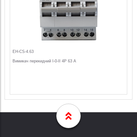
EH-CS-4.63
Вимикач перекидний I-0-II 4Р 63 А