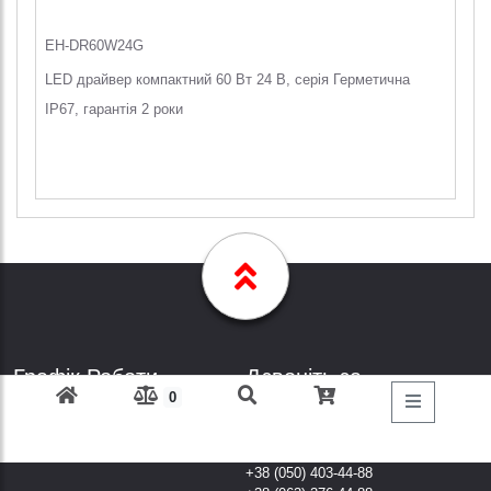
EH-DR60W24G
LED драйвер компактний 60 Вт 24 В, серія Герметична
IP67, гарантія 2 роки
Графік Роботи
Дзвоніть за
0
телефонами
Пн-Пт: з 9: 00 до 18: 00
Субота: вихідний
+38 (098) 303-77-86
Неділя: вихідний
+38 (067) 447-44-88
+38 (050) 403-44-88