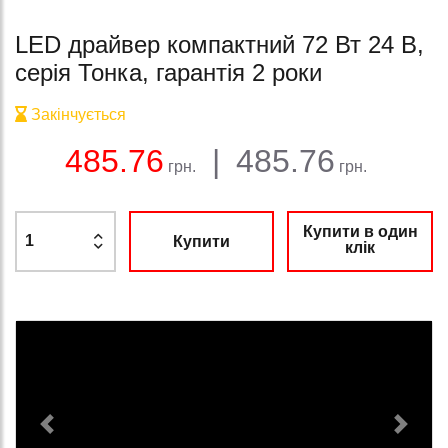
LED драйвер компактний 72 Вт 24 В,
серія Тонка, гарантія 2 роки
Закінчується
Баланс:
Загальна сума:
Ціна:
485.76
|
485.76
грн.
грн.
Купити в один
Купити
клік
Previous
Next