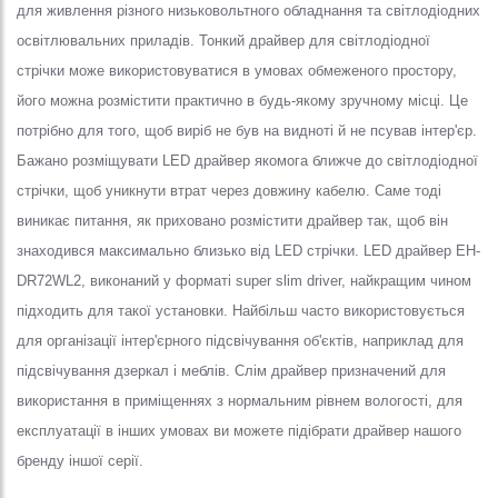
для живлення різного низьковольтного обладнання та світлодіодних
освітлювальних приладів. Тонкий драйвер для світлодіодної
стрічки може використовуватися в умовах обмеженого простору,
його можна розмістити практично в будь-якому зручному місці. Це
потрібно для того, щоб виріб не був на видноті й не псував інтер'єр.
Бажано розміщувати LED драйвер якомога ближче до світлодіодної
стрічки, щоб уникнути втрат через довжину кабелю. Саме тоді
виникає питання, як приховано розмістити драйвер так, щоб він
знаходився максимально близько від LED стрічки. LED драйвер EH-
DR72WL2, виконаний у форматі super slim driver, найкращим чином
підходить для такої установки. Найбільш часто використовується
для організації інтер'єрного підсвічування об'єктів, наприклад для
підсвічування дзеркал і меблів. Слім драйвер призначений для
використання в приміщеннях з нормальним рівнем вологості, для
експлуатації в інших умовах ви можете підібрати драйвер нашого
бренду іншої серії.