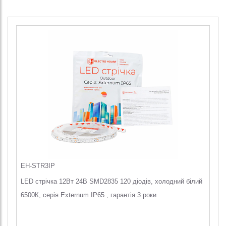
EH-STR3IP
LED стрічка 12Вт 24В SMD2835 120 діодів, холодний білий
6500К, серія Externum IP65 , гарантія 3 роки