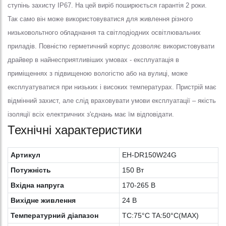
ступінь захисту IP67. На цей виріб поширюється гарантія 2 роки.
Так само він може використовуватися для живлення різного
низьковольтного обладнання та світлодіодних освітлювальних
приладів. Повністю герметичний корпус дозволяє використовувати
драйвер в найнесприятливіших умовах - експлуатація в
приміщеннях з підвищеною вологістю або на вулиці, може
експлуатуватися при низьких і високих температурах. Пристрій має
відмінний захист, але слід враховувати умови експлуатації – якість
ізоляції всіх електричних з'єднань має їм відповідати.
Технічні характеристики
Артикул
EH-DR150W24G
Потужність
150 Вт
Вхідна напруга
170-265 В
Вихідне живлення
24 В
Температурний діапазон
TC:75°C TA:50°C(MAX)