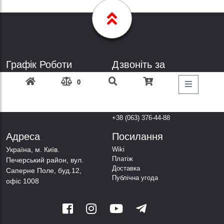
Графік Роботи
Дзвоніть за
телефонами
Пн-Пт: з 9: 00 до 18: 00
0
Субота: вихідний
+38 (098) 303-77-86
Неділя: вихідний
+38 (067) 447-44-88
+38 (050) 403-44-88
+38 (063) 376-44-88
Адреса
Посилання
Українa, м. Київ.
Wiki
Платіж
Печерський район, вул.
Доставка
Саперне Поле, буд.12,
Публічна угода
офіс 1008