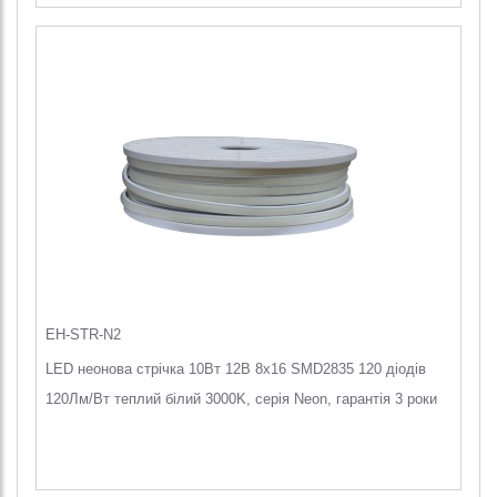
EH-STR-N2
LED неонова стрічка 10Вт 12В 8х16 SMD2835 120 діодів
120Лм/Вт теплий білий 3000K, серія Neon, гарантія 3 роки