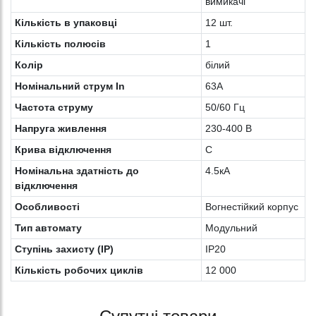
вимикачі
Кількість в упаковці
12 шт.
Кількість полюсів
1
Колiр
білий
Номінальний струм In
63A
Частота струму
50/60 Гц
Напруга живлення
230-400 В
Крива відключення
C
Номінальна здатність до
4.5кА
відключення
Особливості
Вогнестійкий корпус
Тип автомату
Модульний
Ступінь захисту (IP)
IP20
Кількість робочих циклів
12 000