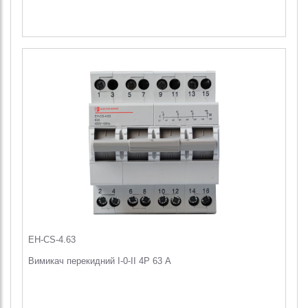
EH-CS-4.63
Вимикач перекидний I-0-II 4Р 63 А