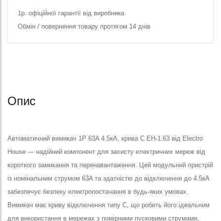
1р. офіційної гарантії від виробника
Обмін / повернення товару протягом 14 днів
Опис
Автоматичний вимикач 1Р 63A 4.5кА, крива C EH-1.63 від Electro
House — надійний компонент для захисту електричних мереж від
короткого замикання та перенавантаження. Цей модульний пристрій
із номінальним струмом 63A та здатністю до відключення до 4.5кА
забезпечує безпеку електропостачання в будь-яких умовах.
Вимикач має криву відключення типу C, що робить його ідеальним
для використання в мережах з помірними пусковими струмами,