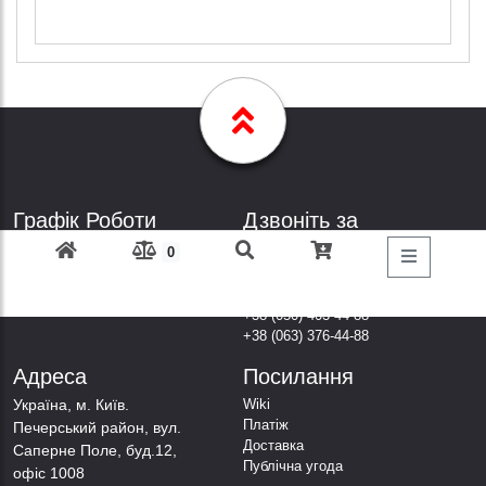
Графік Роботи
Дзвоніть за
телефонами
Пн-Пт: з 9: 00 до 18: 00
0
Субота: вихідний
+38 (098) 303-77-86
Неділя: вихідний
+38 (067) 447-44-88
+38 (050) 403-44-88
+38 (063) 376-44-88
Адреса
Посилання
Українa, м. Київ.
Wiki
Платіж
Печерський район, вул.
Доставка
Саперне Поле, буд.12,
Публічна угода
офіс 1008