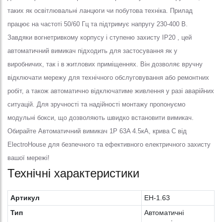
таких як освітлювальні ланцюги чи побутова техніка. Прилад
працює на частоті 50/60 Гц та підтримує напругу 230-400 В.
Завдяки вогнетривкому корпусу і ступеню захисту IP20 , цей
автоматичний вимикач підходить для застосування як у
виробничих, так і в житлових приміщеннях. Він дозволяє вручну
відключати мережу для технічного обслуговування або ремонтних
робіт, а також автоматично відключатиме живлення у разі аварійних
ситуацій. Для зручності та надійності монтажу пропонуємо
модульні бокси, що дозволяють швидко встановити вимикач.
Обирайте Автоматичний вимикач 1Р 63A 4.5кА, крива C від
ElectroHouse для безпечного та ефективного електричного захисту
вашої мережі!
Технічні характеристики
Артикул
EH-1.63
Тип
Автоматичні