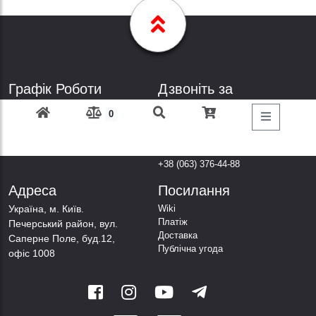
Графік Роботи
Дзвоніть за
телефонами
Пн-Пт: з 9: 00 до 18: 00
0
Субота: вихідний
+38 (098) 303-77-86
Неділя: вихідний
+38 (067) 447-44-88
+38 (050) 403-44-88
+38 (063) 376-44-88
Адреса
Посилання
Українa, м. Київ.
Wiki
Платіж
Печерський район, вул.
Доставка
Саперне Поле, буд.12,
Публічна угода
офіс 1008