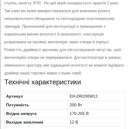
ступінь захисту IP20 . На цей виріб поширюється гарантія 2 роки.
Так само він може використовуватися для живлення різного
низьковольтного обладнання та світлодіодних освітлювальних
приладів. Призначений для експлуатації в приміщеннях з
нормальним рівнем вологості й запиленості, конструкція
розрахована на пасивну вентиляцію через отвори в корпусі.
Розмістіть драйвер в зручному для обслуговування місці так, щоб
вентиляційні отвори не перекривалися. Для експлуатації в умовах
обмеженого простору або підвищеної вологості ви можете підібрати
драйвер нашої торгової марки з інших серій.
Технічні характеристики
Артикул
EH-DR200W12
Потужність
200 Вт
Вхідна напруга
170-265 В
Вихідне живлення
12 В