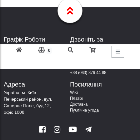
Графік Роботи
Дзвоніть за
телефонами
Пн-Пт: з 9: 00 до 18: 00
0
Субота: вихідний
+38 (098) 303-77-86
Неділя: вихідний
+38 (067) 447-44-88
+38 (050) 403-44-88
+38 (063) 376-44-88
Адреса
Посилання
Українa, м. Київ.
Wiki
Платіж
Печерський район, вул.
Доставка
Саперне Поле, буд.12,
Публічна угода
офіс 1008