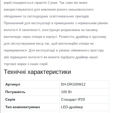
виріб поширюється гарантія 2 роки. Так само він може
використовуватися для живлення різного низьковольтного
обладнання та світлодіодних освітлювальних приладів.
Призначений для експлуатації в приміщеннях з нормальним рівнем
вологості й запиленості, конструкція розрахована на пасивну
вентиляцію через отвори в корпусі. Розмістіть драйвер в зручному
для обслуговування місці так, щоб вентиляційні отвори не
перекривалися. Для експлуатації в умовах обмеженого простору
або підвищеної вологості ви можете підібрати драйвер нашої
торгової марки з інших серій.
Технічні характеристики
Артикул
EH-DR100W12
Потужність
100 Вт
Серія
Стандарт IP20
Тип комплектуючих
LED-драйвер