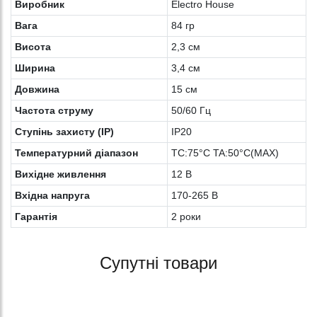
Виробник
Electro House
Вага
84 гр
Висота
2,3 см
Ширина
3,4 см
Довжина
15 см
Частота струму
50/60 Гц
Ступінь захисту (IP)
IP20
Температурний діапазон
TC:75°C TA:50°C(MAX)
Вихідне живлення
12 В
Вхідна напруга
170-265 В
Гарантія
2 роки
Супутні товари